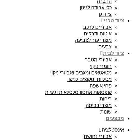
הדברה
כלי עבודה לגינון
ציוד גן
ציוד טכני
אביזרים לרכב
איטום ודבקים
מוצרי עזר לצביעה
צבעים
ציוד לבית
אביזרי מטבח
חומרי ניקוי
מטאטאים ומגבים ואביזרי ניקוי
מטליות וסקוצים לניקוי
פחי אשפה
קופסאות אחסון סלסלאות וגיגיות
ריחות
מוצרי כביסה
שונות
מבצעים
אינסטלציה
אביזרי נחושת