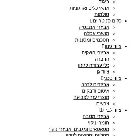
ביגוד
ארגזי כלים וארגוניות
סולמות
כלים סניטריים
אביזרי אמבטיה
מושבי אסלה
חסכמים ומסננות
ציוד גינון
אביזרי השקיה
הדברה
כלי עבודה לגינון
ציוד גן
ציוד טכני
אביזרים לרכב
איטום ודבקים
מוצרי עזר לצביעה
צבעים
ציוד לבית
אביזרי מטבח
חומרי ניקוי
מטאטאים ומגבים ואביזרי ניקוי
מטליות וסקוצים לניקוי