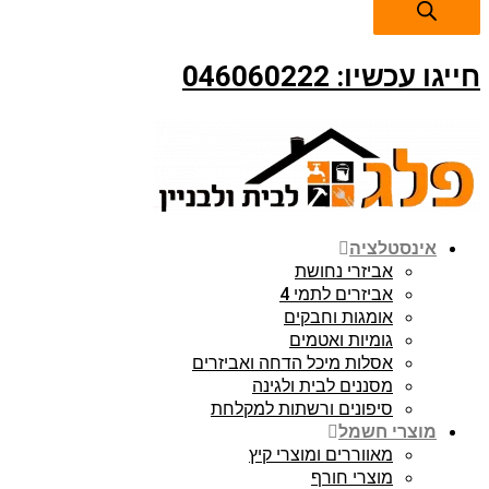
חייגו עכשיו: 046060222
אינסטלציה
אביזרי נחושת
אביזרים לתמי 4
אומגות וחבקים
גומיות ואטמים
אסלות מיכל הדחה ואביזרים
מסננים לבית ולגינה
סיפונים ורשתות למקלחת
מוצרי חשמל
מאווררים ומוצרי קיץ
מוצרי חורף