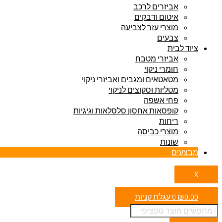
אביזרים לרכב
איטום ודבקים
מוצרי עזר לצביעה
צבעים
ציוד לבית
אביזרי מטבח
חומרי ניקוי
מטאטאים ומגבים ואביזרי ניקוי
מטליות וסקוצים לניקוי
פחי אשפה
קופסאות אחסון סלסלאות וגיגיות
ריחות
מוצרי כביסה
שונות
מבצעים
X
0.00
₪
0
עגלת קניות