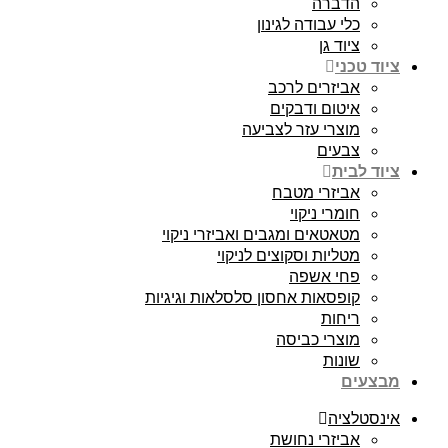
הדברה
כלי עבודה לגינון
ציוד גן
ציוד טכני
אביזרים לרכב
איטום ודבקים
מוצרי עזר לצביעה
צבעים
ציוד לבית
אביזרי מטבח
חומרי ניקוי
מטאטאים ומגבים ואביזרי ניקוי
מטליות וסקוצים לניקוי
פחי אשפה
קופסאות אחסון סלסלאות וגיגיות
ריחות
מוצרי כביסה
שונות
מבצעים
אינסטלציה
אביזרי נחושת