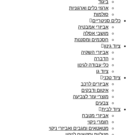
ביגוד
ארגזי כלים וארגוניות
סולמות
כלים סניטריים
אביזרי אמבטיה
מושבי אסלה
חסכמים ומסננות
ציוד גינון
אביזרי השקיה
הדברה
כלי עבודה לגינון
ציוד גן
ציוד טכני
אביזרים לרכב
איטום ודבקים
מוצרי עזר לצביעה
צבעים
ציוד לבית
אביזרי מטבח
חומרי ניקוי
מטאטאים ומגבים ואביזרי ניקוי
מטליות וסקוצים לניקוי