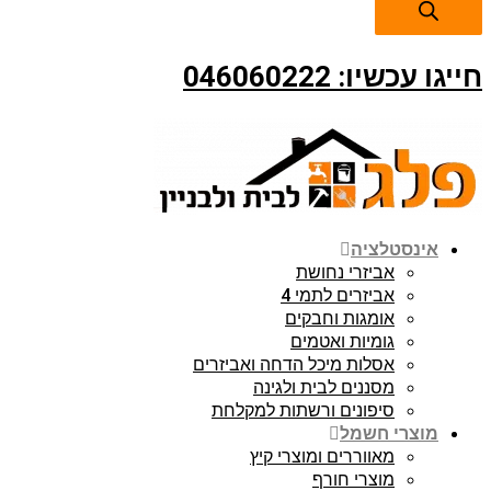
חייגו עכשיו: 046060222
אינסטלציה
אביזרי נחושת
אביזרים לתמי 4
אומגות וחבקים
גומיות ואטמים
אסלות מיכל הדחה ואביזרים
מסננים לבית ולגינה
סיפונים ורשתות למקלחת
מוצרי חשמל
מאווררים ומוצרי קיץ
מוצרי חורף