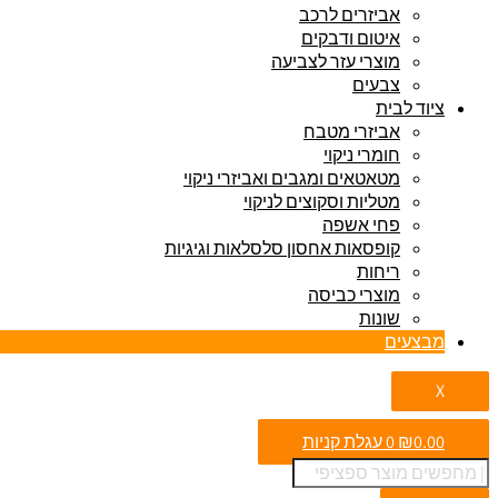
אביזרים לרכב
איטום ודבקים
מוצרי עזר לצביעה
צבעים
ציוד לבית
אביזרי מטבח
חומרי ניקוי
מטאטאים ומגבים ואביזרי ניקוי
מטליות וסקוצים לניקוי
פחי אשפה
קופסאות אחסון סלסלאות וגיגיות
ריחות
מוצרי כביסה
שונות
מבצעים
X
0.00
₪
0
עגלת קניות