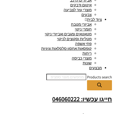
אביזרים לרכב
איטום ודבקים
מוצרי עזר לצביעה
צבעים
ציוד לבית
אביזרי מטבח
חומרי ניקוי
מטאטאים ומגבים ואביזרי ניקוי
מטליות וסקוצים לניקוי
פחי אשפה
קופסאות אחסון סלסלאות וגיגיות
ריחות
מוצרי כביסה
שונות
מבצעים
Products search
חייגו עכשיו: 046060222