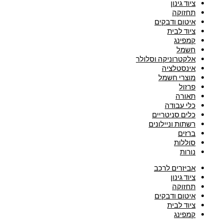
ציוד גינון
תחזוקה
איטום ודבקים
ציוד לבית
קמפינג
חשמל
אלקטרוניקה וסלולר
אינסטלציה
מוצרי חשמל
פרזול
תאורה
כלי עבודה
כלים סניטריים
רשתות וניילונים
ברזים
סוללות
נורות
אביזרים לרכב
ציוד גינון
תחזוקה
איטום ודבקים
ציוד לבית
קמפינג