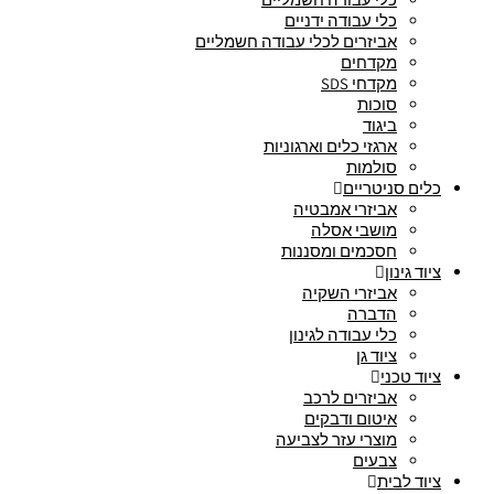
כלי עבודה ידניים
אביזרים לכלי עבודה חשמליים
מקדחים
מקדחי SDS
סוכות
ביגוד
ארגזי כלים וארגוניות
סולמות
כלים סניטריים
אביזרי אמבטיה
מושבי אסלה
חסכמים ומסננות
ציוד גינון
אביזרי השקיה
הדברה
כלי עבודה לגינון
ציוד גן
ציוד טכני
אביזרים לרכב
איטום ודבקים
מוצרי עזר לצביעה
צבעים
ציוד לבית