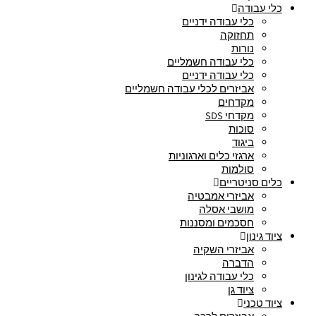
כלי עבודה
כלי עבודה ידניים
תחזוקה
נורות
כלי עבודה חשמליים
כלי עבודה ידניים
אביזרים לכלי עבודה חשמליים
מקדחים
מקדחי SDS
סוכות
ביגוד
ארגזי כלים וארגוניות
סולמות
כלים סניטריים
אביזרי אמבטיה
מושבי אסלה
חסכמים ומסננות
ציוד גינון
אביזרי השקיה
הדברה
כלי עבודה לגינון
ציוד גן
ציוד טכני