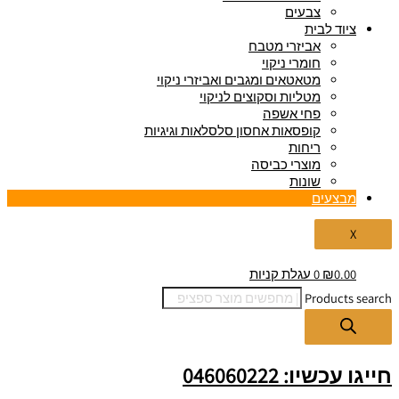
צבעים
ציוד לבית
אביזרי מטבח
חומרי ניקוי
מטאטאים ומגבים ואביזרי ניקוי
מטליות וסקוצים לניקוי
פחי אשפה
קופסאות אחסון סלסלאות וגיגיות
ריחות
מוצרי כביסה
שונות
מבצעים
X
0.00
₪
0
עגלת קניות
Products search
חייגו עכשיו: 046060222