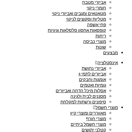
אביזרי מטבח
חומרי ניקוי
מטאטאים ומגבים ואביזרי ניקוי
מטליות וסקוצים לניקוי
פחי אשפה
קופסאות אחסון סלסלאות וגיגיות
ריחות
מוצרי כביסה
שונות
מבצעים
אינסטלציה
אביזרי נחושת
אביזרים לתמי 4
אומגות וחבקים
גומיות ואטמים
אסלות מיכל הדחה ואביזרים
מסננים לבית ולגינה
סיפונים ורשתות למקלחת
מוצרי חשמל
מאווררים ומוצרי קיץ
מוצרי חורף
מוצרי חשמל ביתיים
קטלני יתושים