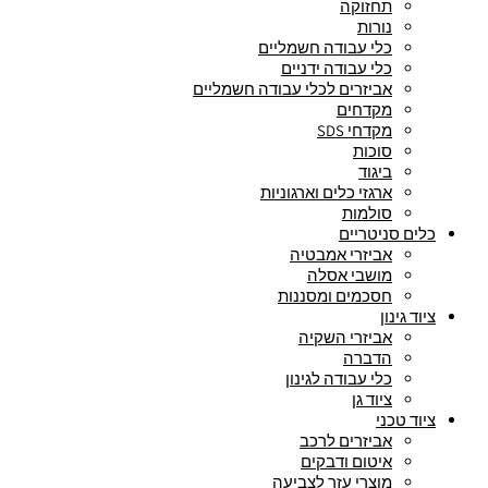
תחזוקה
נורות
כלי עבודה חשמליים
כלי עבודה ידניים
אביזרים לכלי עבודה חשמליים
מקדחים
מקדחי SDS
סוכות
ביגוד
ארגזי כלים וארגוניות
סולמות
כלים סניטריים
אביזרי אמבטיה
מושבי אסלה
חסכמים ומסננות
ציוד גינון
אביזרי השקיה
הדברה
כלי עבודה לגינון
ציוד גן
ציוד טכני
אביזרים לרכב
איטום ודבקים
מוצרי עזר לצביעה