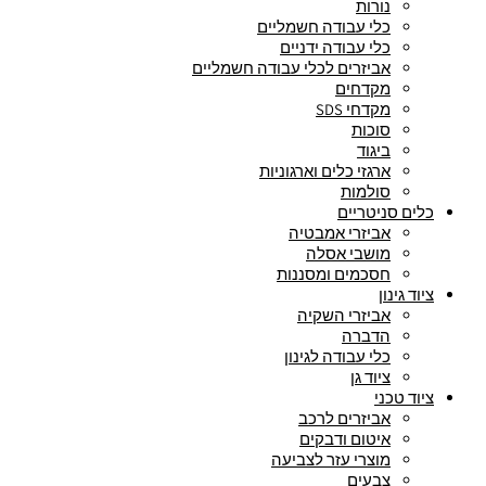
נורות
כלי עבודה חשמליים
כלי עבודה ידניים
אביזרים לכלי עבודה חשמליים
מקדחים
מקדחי SDS
סוכות
ביגוד
ארגזי כלים וארגוניות
סולמות
כלים סניטריים
אביזרי אמבטיה
מושבי אסלה
חסכמים ומסננות
ציוד גינון
אביזרי השקיה
הדברה
כלי עבודה לגינון
ציוד גן
ציוד טכני
אביזרים לרכב
איטום ודבקים
מוצרי עזר לצביעה
צבעים