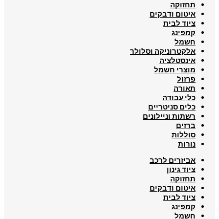
תחזוקה
איטום ודבקים
ציוד לבית
קמפינג
חשמל
אלקטרוניקה וסלולר
אינסטלציה
מוצרי חשמל
פרזול
תאורה
כלי עבודה
כלים סניטריים
רשתות וניילונים
ברזים
סוללות
נורות
אביזרים לרכב
ציוד גינון
תחזוקה
איטום ודבקים
ציוד לבית
קמפינג
חשמל