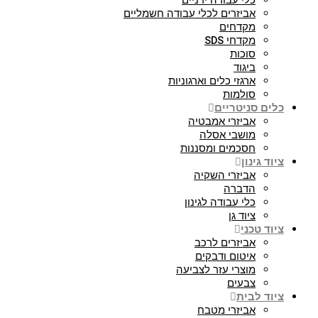
כלי עבודה ידניים
אביזרים לכלי עבודה חשמליים
מקדחים
מקדחי SDS
סוכות
ביגוד
ארגזי כלים וארגוניות
סולמות
כלים סניטריים
אביזרי אמבטיה
מושבי אסלה
חסכמים ומסננות
ציוד גינון
אביזרי השקיה
הדברה
כלי עבודה לגינון
ציוד גן
ציוד טכני
אביזרים לרכב
איטום ודבקים
מוצרי עזר לצביעה
צבעים
ציוד לבית
אביזרי מטבח