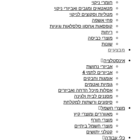
חומרי ניקוי
מטאטאים ומגבים ואביזרי ניקוי
מטליות וסקוצים לניקוי
פחי אשפה
קופסאות אחסון סלסלאות וגיגיות
ריחות
מוצרי כביסה
שונות
מבצעים
אינסטלציה
אביזרי נחושת
אביזרים לתמי 4
אומגות וחבקים
גומיות ואטמים
אסלות מיכל הדחה ואביזרים
מסננים לבית ולגינה
סיפונים ורשתות למקלחת
מוצרי חשמל
מאווררים ומוצרי קיץ
מוצרי חורף
מוצרי חשמל ביתיים
קטלני יתושים
כלי עבודה