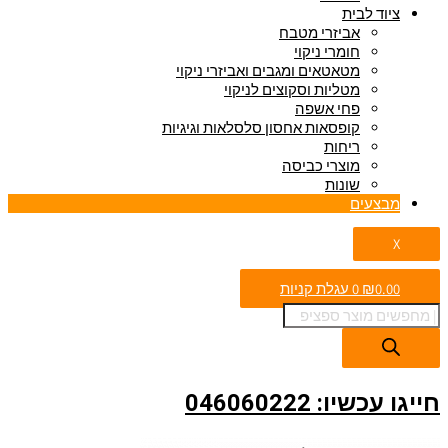
ציוד לבית
אביזרי מטבח
חומרי ניקוי
מטאטאים ומגבים ואביזרי ניקוי
מטליות וסקוצים לניקוי
פחי אשפה
קופסאות אחסון סלסלאות וגיגיות
ריחות
מוצרי כביסה
שונות
מבצעים
X
0.00
₪
0
עגלת קניות
חייגו עכשיו: 046060222