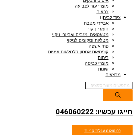
איטום ודבקים
מוצרי עזר לצביעה
צבעים
ציוד לבית
אביזרי מטבח
חומרי ניקוי
מטאטאים ומגבים ואביזרי ניקוי
מטליות וסקוצים לניקוי
פחי אשפה
קופסאות אחסון סלסלאות וגיגיות
ריחות
מוצרי כביסה
שונות
מבצעים
חייגו עכשיו: 046060222
0.00
₪
0
עגלת קניות