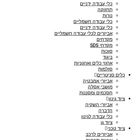
כלי עבודה ידניים
תחזוקה
נורות
כלי עבודה חשמליים
כלי עבודה ידניים
אביזרים לכלי עבודה חשמליים
מקדחים
מקדחי SDS
סוכות
ביגוד
ארגזי כלים וארגוניות
סולמות
כלים סניטריים
אביזרי אמבטיה
מושבי אסלה
חסכמים ומסננות
ציוד גינון
אביזרי השקיה
הדברה
כלי עבודה לגינון
ציוד גן
ציוד טכני
אביזרים לרכב