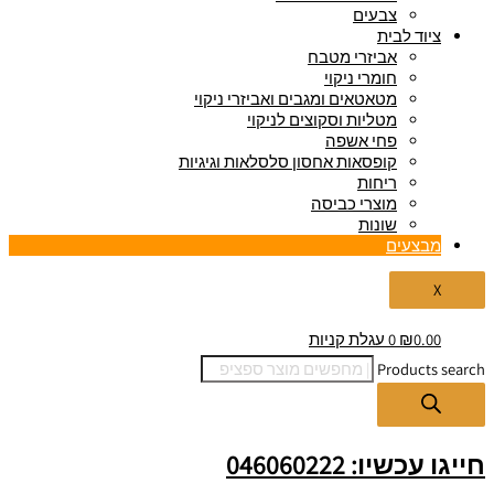
צבעים
ציוד לבית
אביזרי מטבח
חומרי ניקוי
מטאטאים ומגבים ואביזרי ניקוי
מטליות וסקוצים לניקוי
פחי אשפה
קופסאות אחסון סלסלאות וגיגיות
ריחות
מוצרי כביסה
שונות
מבצעים
X
0.00
₪
0
עגלת קניות
Products search
חייגו עכשיו: 046060222