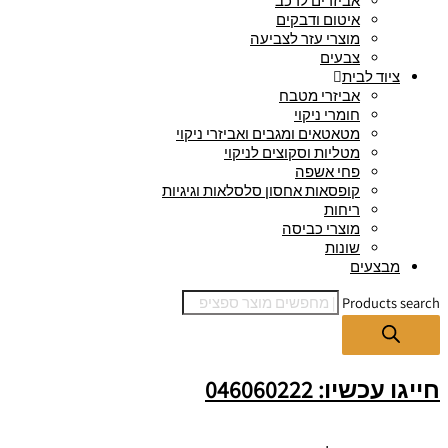
אביזרים לרכב
איטום ודבקים
מוצרי עזר לצביעה
צבעים
ציוד לבית
אביזרי מטבח
חומרי ניקוי
מטאטאים ומגבים ואביזרי ניקוי
מטליות וסקוצים לניקוי
פחי אשפה
קופסאות אחסון סלסלאות וגיגיות
ריחות
מוצרי כביסה
שונות
מבצעים
Products search
חייגו עכשיו: 046060222