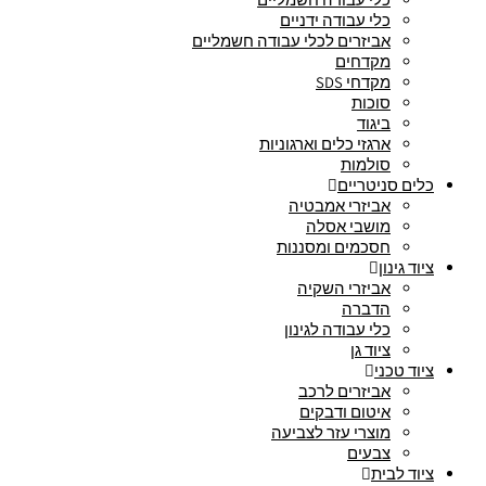
כלי עבודה ידניים
אביזרים לכלי עבודה חשמליים
מקדחים
מקדחי SDS
סוכות
ביגוד
ארגזי כלים וארגוניות
סולמות
כלים סניטריים
אביזרי אמבטיה
מושבי אסלה
חסכמים ומסננות
ציוד גינון
אביזרי השקיה
הדברה
כלי עבודה לגינון
ציוד גן
ציוד טכני
אביזרים לרכב
איטום ודבקים
מוצרי עזר לצביעה
צבעים
ציוד לבית