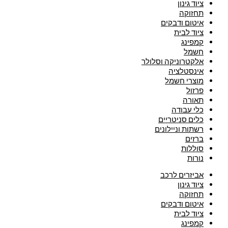
ציוד גינון
תחזוקה
איטום ודבקים
ציוד לבית
קמפינג
חשמל
אלקטרוניקה וסלולר
אינסטלציה
מוצרי חשמל
פרזול
תאורה
כלי עבודה
כלים סניטריים
רשתות וניילונים
ברזים
סוללות
נורות
אביזרים לרכב
ציוד גינון
תחזוקה
איטום ודבקים
ציוד לבית
קמפינג