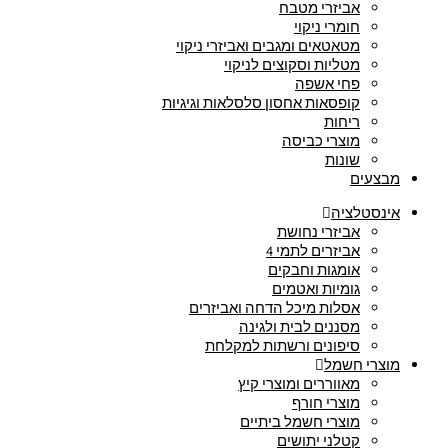
אביזרי מטבח
חומרי ניקוי
מטאטאים ומגבים ואביזרי ניקוי
מטליות וסקוצים לניקוי
פחי אשפה
קופסאות אחסון סלסלאות וגיגיות
ריחות
מוצרי כביסה
שונות
מבצעים
אינסטלציה
אביזרי נחושת
אביזרים לתמי 4
אומגות וחבקים
גומיות ואטמים
אסלות מיכל הדחה ואביזרים
מסננים לבית ולגינה
סיפונים ורשתות למקלחת
מוצרי חשמל
מאווררים ומוצרי קיץ
מוצרי חורף
מוצרי חשמל ביתיים
קטלני יתושים