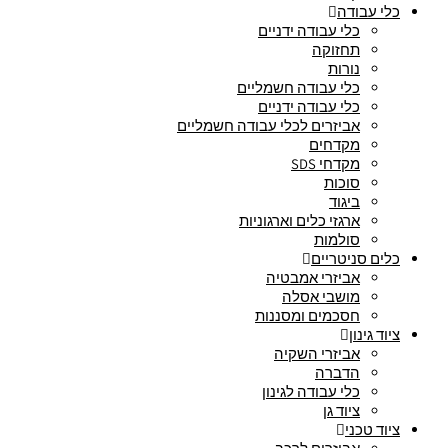
כלי עבודה
כלי עבודה ידניים
תחזוקה
נורות
כלי עבודה חשמליים
כלי עבודה ידניים
אביזרים לכלי עבודה חשמליים
מקדחים
מקדחי SDS
סוכות
ביגוד
ארגזי כלים וארגוניות
סולמות
כלים סניטריים
אביזרי אמבטיה
מושבי אסלה
חסכמים ומסננות
ציוד גינון
אביזרי השקיה
הדברה
כלי עבודה לגינון
ציוד גן
ציוד טכני