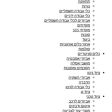
תחזוקה
נורות
כלי עבודה חשמליים
כלי עבודה ידניים
אביזרים לכלי עבודה חשמליים
מקדחים
מקדחי SDS
סוכות
ביגוד
ארגזי כלים וארגוניות
סולמות
כלים סניטריים
אביזרי אמבטיה
מושבי אסלה
חסכמים ומסננות
ציוד גינון
אביזרי השקיה
הדברה
כלי עבודה לגינון
ציוד גן
ציוד טכני
אביזרים לרכב
איטום ודבקים
מוצרי עזר לצביעה