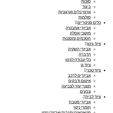
סוכות
ביגוד
ארגזי כלים וארגוניות
סולמות
כלים סניטריים
אביזרי אמבטיה
מושבי אסלה
חסכמים ומסננות
ציוד גינון
אביזרי השקיה
הדברה
כלי עבודה לגינון
ציוד גן
ציוד טכני
אביזרים לרכב
איטום ודבקים
מוצרי עזר לצביעה
צבעים
ציוד לבית
אביזרי מטבח
חומרי ניקוי
מטאטאים ומגבים ואביזרי ניקוי