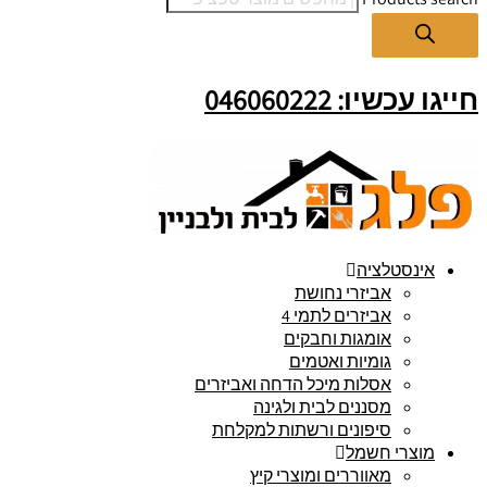
חייגו עכשיו: 046060222
אינסטלציה
אביזרי נחושת
אביזרים לתמי 4
אומגות וחבקים
גומיות ואטמים
אסלות מיכל הדחה ואביזרים
מסננים לבית ולגינה
סיפונים ורשתות למקלחת
מוצרי חשמל
מאווררים ומוצרי קיץ