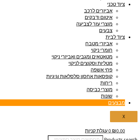
ציוד טכני
אביזרים לרכב
איטום ודבקים
מוצרי עזר לצביעה
צבעים
ציוד לבית
אביזרי מטבח
חומרי ניקוי
מטאטאים ומגבים ואביזרי ניקוי
מטליות וסקוצים לניקוי
פחי אשפה
קופסאות אחסון סלסלאות וגיגיות
ריחות
מוצרי כביסה
שונות
מבצעים
X
0.00
₪
0
עגלת קניות
Products search