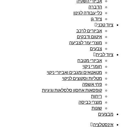
אביזרי השקיה
הדברה
כלי עבודה לגינון
ציוד גן
ציוד טכני
אביזרים לרכב
איטום ודבקים
מוצרי עזר לצביעה
צבעים
ציוד לבית
אביזרי מטבח
חומרי ניקוי
מטאטאים ומגבים ואביזרי ניקוי
מטליות וסקוצים לניקוי
פחי אשפה
קופסאות אחסון סלסלאות וגיגיות
ריחות
מוצרי כביסה
שונות
מבצעים
אינסטלציה