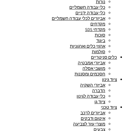
נורות
כלי עבודה חשמליים
כלי עבודה ידניים
אביזרים לכלי עבודה חשמליים
מקדחים
מקדחי SDS
סוכות
ביגוד
ארגזי כלים וארגוניות
סולמות
כלים סניטריים
אביזרי אמבטיה
מושבי אסלה
חסכמים ומסננות
ציוד גינון
אביזרי השקיה
הדברה
כלי עבודה לגינון
ציוד גן
ציוד טכני
אביזרים לרכב
איטום ודבקים
מוצרי עזר לצביעה
צבעים