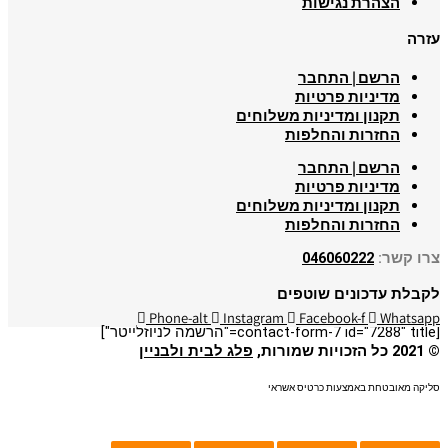
הצהרת נגישות
עזרה
הרשם | התחבר
מדיניות פרטיות
תקנון ומדיניות משלוחים
החזרות והחלפות
הרשם | התחבר
מדיניות פרטיות
תקנון ומדיניות משלוחים
החזרות והחלפות
צרו קשר:
046060222
לקבלת עדכונים שוטפים
Phone-alt
Instagram
Facebook-f
Whatsapp
[contact-form-7 id="7288" title="הרשמה לניוזלייטר"]
© 2021 כל הזכויות שמורות,
פלג לבית ולבניין
סליקה מאובטחת באמצעות כרטיס אשראי