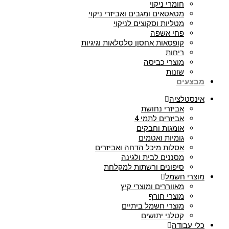
חומרי ניקוי
מטאטאים ומגבים ואביזרי ניקוי
מטליות וסקוצים לניקוי
פחי אשפה
קופסאות אחסון סלסלאות וגיגיות
ריחות
מוצרי כביסה
שונות
מבצעים
אינסטלציה
אביזרי נחושת
אביזרים לתמי 4
אומגות וחבקים
גומיות ואטמים
אסלות מיכל הדחה ואביזרים
מסננים לבית ולגינה
סיפונים ורשתות למקלחת
מוצרי חשמל
מאווררים ומוצרי קיץ
מוצרי חורף
מוצרי חשמל ביתיים
קטלני יתושים
כלי עבודה