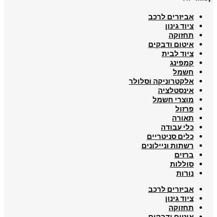
אביזרים לרכב
ציוד גינון
תחזוקה
איטום ודבקים
ציוד לבית
קמפינג
חשמל
אלקטרוניקה וסלולר
אינסטלציה
מוצרי חשמל
פרזול
תאורה
כלי עבודה
כלים סניטריים
רשתות וניילונים
ברזים
סוללות
נורות
אביזרים לרכב
ציוד גינון
תחזוקה
איטום ודבקים