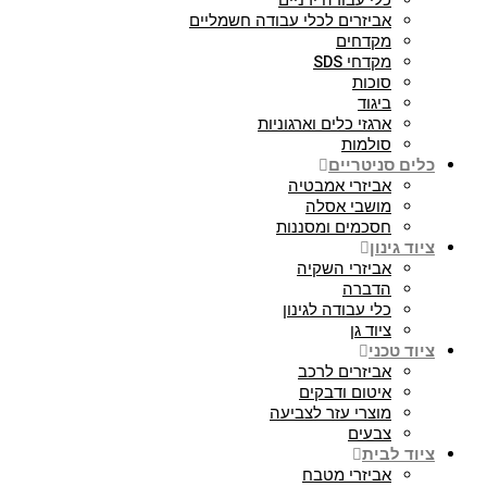
כלי עבודה ידניים
אביזרים לכלי עבודה חשמליים
מקדחים
מקדחי SDS
סוכות
ביגוד
ארגזי כלים וארגוניות
סולמות
כלים סניטריים
אביזרי אמבטיה
מושבי אסלה
חסכמים ומסננות
ציוד גינון
אביזרי השקיה
הדברה
כלי עבודה לגינון
ציוד גן
ציוד טכני
אביזרים לרכב
איטום ודבקים
מוצרי עזר לצביעה
צבעים
ציוד לבית
אביזרי מטבח