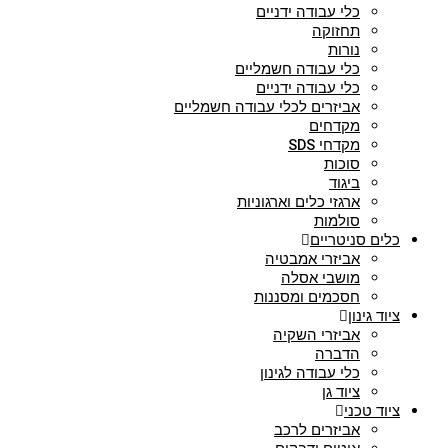
כלי עבודה ידניים
תחזוקה
נורות
כלי עבודה חשמליים
כלי עבודה ידניים
אביזרים לכלי עבודה חשמליים
מקדחים
מקדחי SDS
סוכות
ביגוד
ארגזי כלים וארגוניות
סולמות
כלים סניטריים
אביזרי אמבטיה
מושבי אסלה
חסכמים ומסננות
ציוד גינון
אביזרי השקיה
הדברה
כלי עבודה לגינון
ציוד גן
ציוד טכני
אביזרים לרכב