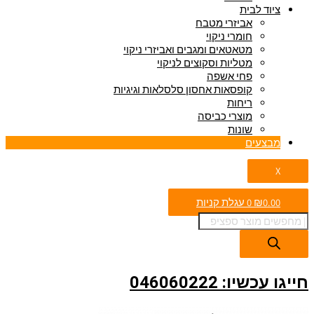
ציוד לבית
אביזרי מטבח
חומרי ניקוי
מטאטאים ומגבים ואביזרי ניקוי
מטליות וסקוצים לניקוי
פחי אשפה
קופסאות אחסון סלסלאות וגיגיות
ריחות
מוצרי כביסה
שונות
מבצעים
X
0.00
₪
0
עגלת קניות
חייגו עכשיו: 046060222