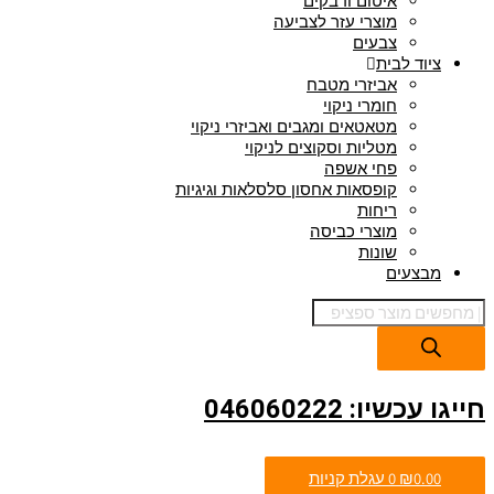
איטום ודבקים
מוצרי עזר לצביעה
צבעים
ציוד לבית
אביזרי מטבח
חומרי ניקוי
מטאטאים ומגבים ואביזרי ניקוי
מטליות וסקוצים לניקוי
פחי אשפה
קופסאות אחסון סלסלאות וגיגיות
ריחות
מוצרי כביסה
שונות
מבצעים
חייגו עכשיו: 046060222
0.00
₪
0
עגלת קניות