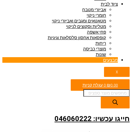
ציוד לבית
אביזרי מטבח
חומרי ניקוי
מטאטאים ומגבים ואביזרי ניקוי
מטליות וסקוצים לניקוי
פחי אשפה
קופסאות אחסון סלסלאות וגיגיות
ריחות
מוצרי כביסה
שונות
מבצעים
X
0.00
₪
0
עגלת קניות
חייגו עכשיו: 046060222