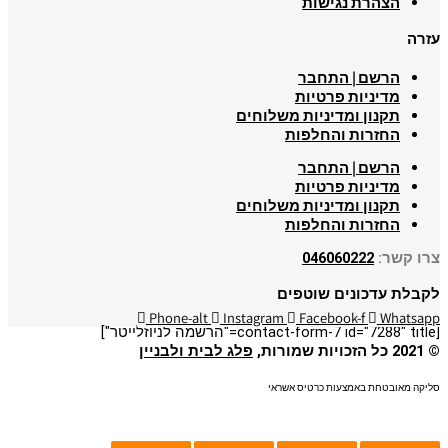
הצהרת נגישות
עזרה
הרשם | התחבר
מדיניות פרטיות
תקנון ומדיניות משלוחים
החזרות והחלפות
הרשם | התחבר
מדיניות פרטיות
תקנון ומדיניות משלוחים
החזרות והחלפות
צרו קשר:
046060222
לקבלת עדכונים שוטפים
Phone-alt
Instagram
Facebook-f
Whatsapp
[contact-form-7 id="7288" title="הרשמה לניוזלייטר"]
© 2021 כל הזכויות שמורות,
פלג לבית ולבניין
סליקה מאובטחת באמצעות כרטיס אשראי