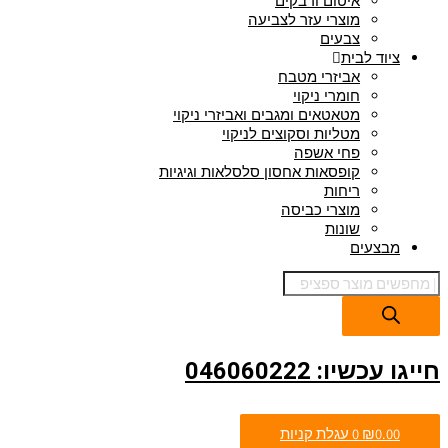
איטום ודבקים
מוצרי עזר לצביעה
צבעים
ציוד לבית
אביזרי מטבח
חומרי ניקוי
מטאטאים ומגבים ואביזרי ניקוי
מטליות וסקוצים לניקוי
פחי אשפה
קופסאות אחסון סלסלאות וגיגיות
ריחות
מוצרי כביסה
שונות
מבצעים
חייגו עכשיו: 046060222
0.00
₪
0
עגלת קניות