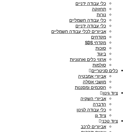
כלי עבודה ידניים
תחזוקה
נורות
כלי עבודה חשמליים
כלי עבודה ידניים
אביזרים לכלי עבודה חשמליים
מקדחים
מקדחי SDS
סוכות
ביגוד
ארגזי כלים וארגוניות
סולמות
כלים סניטריים
אביזרי אמבטיה
מושבי אסלה
חסכמים ומסננות
ציוד גינון
אביזרי השקיה
הדברה
כלי עבודה לגינון
ציוד גן
ציוד טכני
אביזרים לרכב