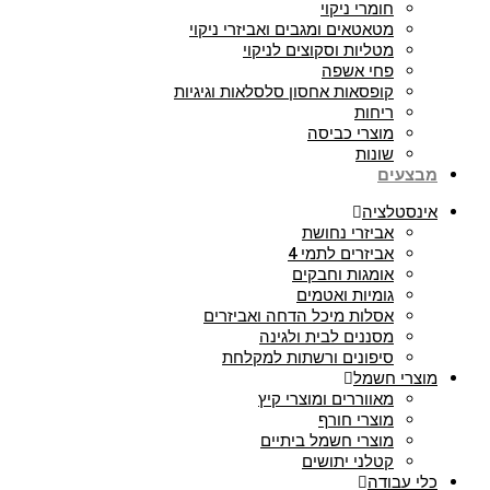
חומרי ניקוי
מטאטאים ומגבים ואביזרי ניקוי
מטליות וסקוצים לניקוי
פחי אשפה
קופסאות אחסון סלסלאות וגיגיות
ריחות
מוצרי כביסה
שונות
מבצעים
אינסטלציה
אביזרי נחושת
אביזרים לתמי 4
אומגות וחבקים
גומיות ואטמים
אסלות מיכל הדחה ואביזרים
מסננים לבית ולגינה
סיפונים ורשתות למקלחת
מוצרי חשמל
מאווררים ומוצרי קיץ
מוצרי חורף
מוצרי חשמל ביתיים
קטלני יתושים
כלי עבודה