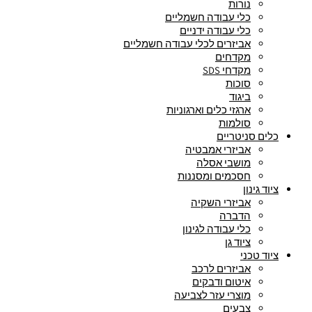
נורות
כלי עבודה חשמליים
כלי עבודה ידניים
אביזרים לכלי עבודה חשמליים
מקדחים
מקדחי SDS
סוכות
ביגוד
ארגזי כלים וארגוניות
סולמות
כלים סניטריים
אביזרי אמבטיה
מושבי אסלה
חסכמים ומסננות
ציוד גינון
אביזרי השקיה
הדברה
כלי עבודה לגינון
ציוד גן
ציוד טכני
אביזרים לרכב
איטום ודבקים
מוצרי עזר לצביעה
צבעים