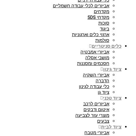
כלי עבודה ידניים
אביזרים לכלי עבודה חשמליים
מקדחים
מקדחי SDS
סוכות
ביגוד
ארגזי כלים וארגוניות
סולמות
כלים סניטריים
אביזרי אמבטיה
מושבי אסלה
חסכמים ומסננות
ציוד גינון
אביזרי השקיה
הדברה
כלי עבודה לגינון
ציוד גן
ציוד טכני
אביזרים לרכב
איטום ודבקים
מוצרי עזר לצביעה
צבעים
ציוד לבית
אביזרי מטבח