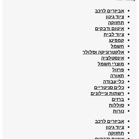
אביזרים לרכב
ציוד גינון
תחזוקה
איטום ודבקים
ציוד לבית
קמפינג
חשמל
אלקטרוניקה וסלולר
אינסטלציה
מוצרי חשמל
פרזול
תאורה
כלי עבודה
כלים סניטריים
רשתות וניילונים
ברזים
סוללות
נורות
אביזרים לרכב
ציוד גינון
תחזוקה
איטום ודבקים