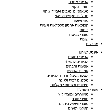
אביזרי מטבח
חומרי ניקוי
מטאטאים ומגבים ואביזרי ניקוי
מטליות וסקוצים לניקוי
פחי אשפה
קופסאות אחסון סלסלאות וגיגיות
ריחות
מוצרי כביסה
שונות
מבצעים
אינסטלציה
אביזרי נחושת
אביזרים לתמי 4
אומגות וחבקים
גומיות ואטמים
אסלות מיכל הדחה ואביזרים
מסננים לבית ולגינה
סיפונים ורשתות למקלחת
מוצרי חשמל
מאווררים ומוצרי קיץ
מוצרי חורף
מוצרי חשמל ביתיים
קטלני יתושים