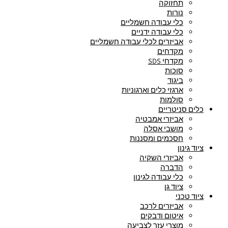
תחזוקה
נורות
כלי עבודה חשמליים
כלי עבודה ידניים
אביזרים לכלי עבודה חשמליים
מקדחים
מקדחי SDS
סוכות
ביגוד
ארגזי כלים וארגוניות
סולמות
כלים סניטריים
אביזרי אמבטיה
מושבי אסלה
חסכמים ומסננות
ציוד גינון
אביזרי השקיה
הדברה
כלי עבודה לגינון
ציוד גן
ציוד טכני
אביזרים לרכב
איטום ודבקים
מוצרי עזר לצביעה