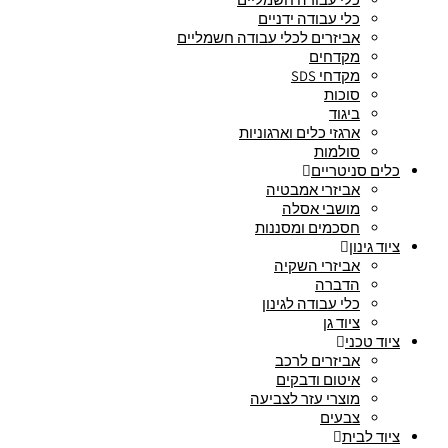
כלי עבודה ידניים
אביזרים לכלי עבודה חשמליים
מקדחים
מקדחי SDS
סוכות
ביגוד
ארגזי כלים וארגוניות
סולמות
כלים סניטריים
אביזרי אמבטיה
מושבי אסלה
חסכמים ומסננות
ציוד גינון
אביזרי השקיה
הדברה
כלי עבודה לגינון
ציוד גן
ציוד טכני
אביזרים לרכב
איטום ודבקים
מוצרי עזר לצביעה
צבעים
ציוד לבית