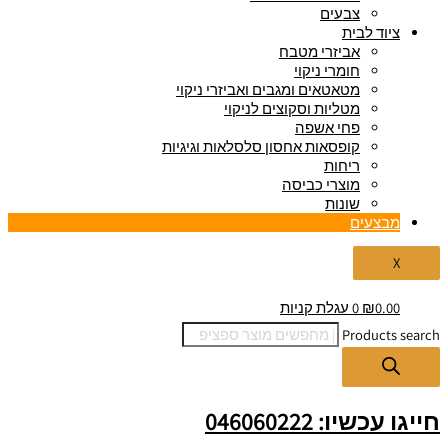
צבעים
ציוד לבית
אביזרי מטבח
חומרי ניקוי
מטאטאים ומגבים ואביזרי ניקוי
מטליות וסקוצים לניקוי
פחי אשפה
קופסאות אחסון סלסלאות וגיגיות
ריחות
מוצרי כביסה
שונות
מבצעים
X
0.00
₪
0
עגלת קניות
Products search
חייגו עכשיו: 046060222