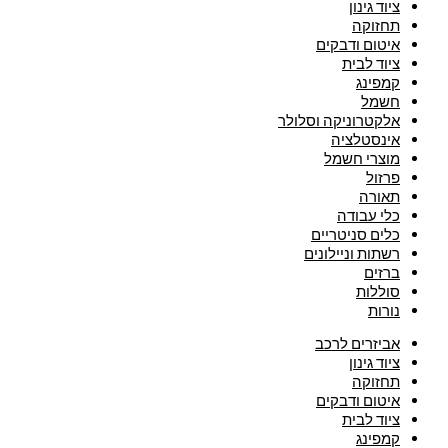
ציוד גינון
תחזוקה
איטום ודבקים
ציוד לבית
קמפינג
חשמל
אלקטרוניקה וסלולר
אינסטלציה
מוצרי חשמל
פרזול
תאורה
כלי עבודה
כלים סניטריים
רשתות וניילונים
ברזים
סוללות
נורות
אביזרים לרכב
ציוד גינון
תחזוקה
איטום ודבקים
ציוד לבית
קמפינג