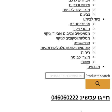
אביזרים לרכב
איטום ודבקים
מוצרי עזר לצביעה
צבעים
ציוד לבית
אביזרי מטבח
חומרי ניקוי
מטאטאים ומגבים ואביזרי ניקוי
מטליות וסקוצים לניקוי
פחי אשפה
קופסאות אחסון סלסלאות וגיגיות
ריחות
מוצרי כביסה
שונות
מבצעים
Products search
חייגו עכשיו: 046060222