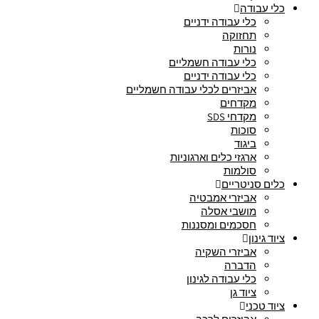
כלי עבודה
כלי עבודה ידניים
תחזוקה
נורות
כלי עבודה חשמליים
כלי עבודה ידניים
אביזרים לכלי עבודה חשמליים
מקדחים
מקדחי SDS
סוכות
ביגוד
ארגזי כלים וארגוניות
סולמות
כלים סניטריים
אביזרי אמבטיה
מושבי אסלה
חסכמים ומסננות
ציוד גינון
אביזרי השקיה
הדברה
כלי עבודה לגינון
ציוד גן
ציוד טכני