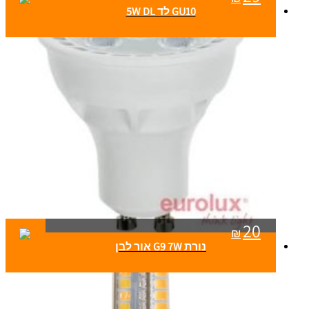
GU10 לד 5W DL
20
₪
נורת G9 7W אור לבן