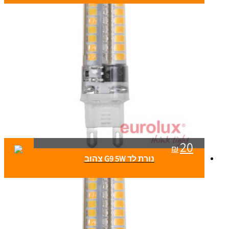
20
₪
נורת לד G9 5W צהוב