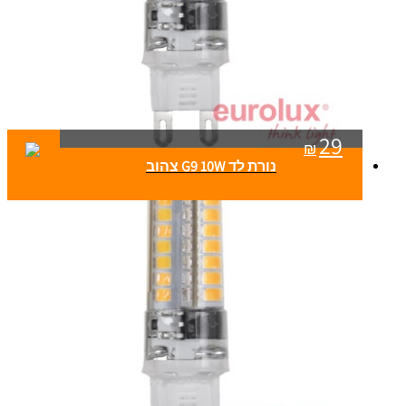
29
₪
נורת לד G9 10W צהוב