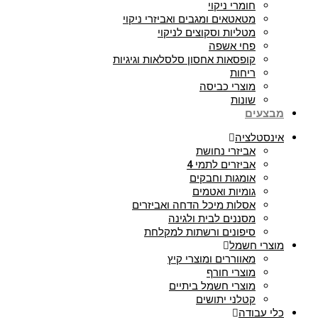
חומרי ניקוי
מטאטאים ומגבים ואביזרי ניקוי
מטליות וסקוצים לניקוי
פחי אשפה
קופסאות אחסון סלסלאות וגיגיות
ריחות
מוצרי כביסה
שונות
מבצעים
אינסטלציה
אביזרי נחושת
אביזרים לתמי 4
אומגות וחבקים
גומיות ואטמים
אסלות מיכל הדחה ואביזרים
מסננים לבית ולגינה
סיפונים ורשתות למקלחת
מוצרי חשמל
מאווררים ומוצרי קיץ
מוצרי חורף
מוצרי חשמל ביתיים
קטלני יתושים
כלי עבודה