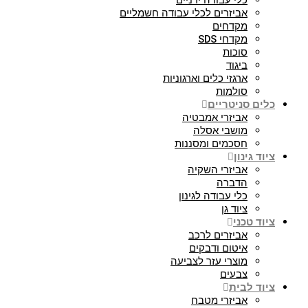
כלי עבודה ידניים
אביזרים לכלי עבודה חשמליים
מקדחים
מקדחי SDS
סוכות
ביגוד
ארגזי כלים וארגוניות
סולמות
כלים סניטריים
אביזרי אמבטיה
מושבי אסלה
חסכמים ומסננות
ציוד גינון
אביזרי השקיה
הדברה
כלי עבודה לגינון
ציוד גן
ציוד טכני
אביזרים לרכב
איטום ודבקים
מוצרי עזר לצביעה
צבעים
ציוד לבית
אביזרי מטבח