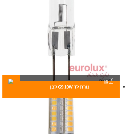
7
₪
נורת לד G9 10W לבן