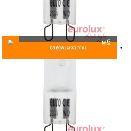
6
₪
נורת הלוגן G9 60W