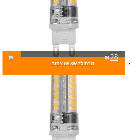
28
₪
נורת לד G9 8W צהוב