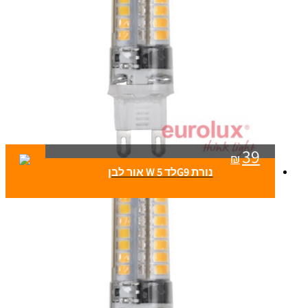
39
₪
נורת G9לד 5 W אור לבן