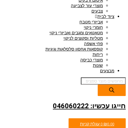
איטום ודבקים
מוצרי עזר לצביעה
צבעים
ציוד לבית
אביזרי מטבח
חומרי ניקוי
מטאטאים ומגבים ואביזרי ניקוי
מטליות וסקוצים לניקוי
פחי אשפה
קופסאות אחסון סלסלאות וגיגיות
ריחות
מוצרי כביסה
שונות
מבצעים
חייגו עכשיו: 046060222
0.00
₪
0
עגלת קניות