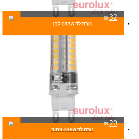
32
₪
נורת לד G9 3W לבן
20
₪
נורת לד G9 5W צהוב