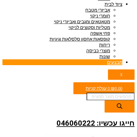
ציוד לבית
אביזרי מטבח
חומרי ניקוי
מטאטאים ומגבים ואביזרי ניקוי
מטליות וסקוצים לניקוי
פחי אשפה
קופסאות אחסון סלסלאות וגיגיות
ריחות
מוצרי כביסה
שונות
מבצעים
X
0.00
₪
0
עגלת קניות
חייגו עכשיו: 046060222