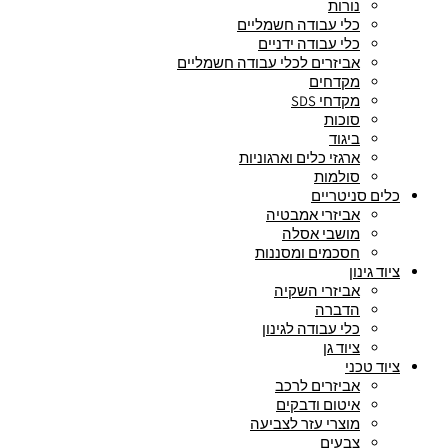
נורות
כלי עבודה חשמליים
כלי עבודה ידניים
אביזרים לכלי עבודה חשמליים
מקדחים
מקדחי SDS
סוכות
ביגוד
ארגזי כלים וארגוניות
סולמות
כלים סניטריים
אביזרי אמבטיה
מושבי אסלה
חסכמים ומסננות
ציוד גינון
אביזרי השקיה
הדברה
כלי עבודה לגינון
ציוד גן
ציוד טכני
אביזרים לרכב
איטום ודבקים
מוצרי עזר לצביעה
צבעים