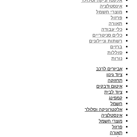
אלקטרוניקה וסלולר
אינסטלציה
מוצרי חשמל
פרזול
תאורה
כלי עבודה
כלים סניטריים
רשתות וניילונים
ברזים
סוללות
נורות
אביזרים לרכב
ציוד גינון
תחזוקה
איטום ודבקים
ציוד לבית
קמפינג
חשמל
אלקטרוניקה וסלולר
אינסטלציה
מוצרי חשמל
פרזול
תאורה