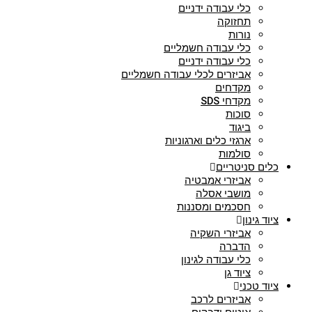
כלי עבודה ידניים
תחזוקה
נורות
כלי עבודה חשמליים
כלי עבודה ידניים
אביזרים לכלי עבודה חשמליים
מקדחים
מקדחי SDS
סוכות
ביגוד
ארגזי כלים וארגוניות
סולמות
כלים סניטריים
אביזרי אמבטיה
מושבי אסלה
חסכמים ומסננות
ציוד גינון
אביזרי השקיה
הדברה
כלי עבודה לגינון
ציוד גן
ציוד טכני
אביזרים לרכב