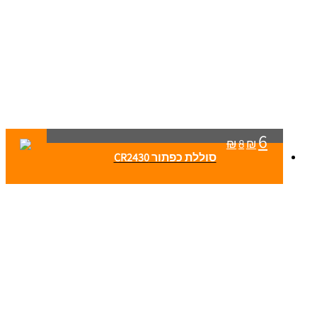
6
₪
8
₪
סוללת כפתור CR2430