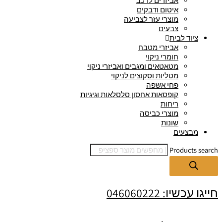
אביזרים לרכב
איטום ודבקים
מוצרי עזר לצביעה
צבעים
ציוד לבית
אביזרי מטבח
חומרי ניקוי
מטאטאים ומגבים ואביזרי ניקוי
מטליות וסקוצים לניקוי
פחי אשפה
קופסאות אחסון סלסלאות וגיגיות
ריחות
מוצרי כביסה
שונות
מבצעים
Products search
חייגו עכשיו: 046060222