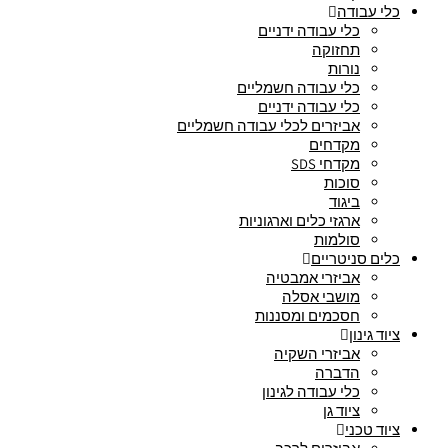
כלי עבודה
כלי עבודה ידניים
תחזוקה
נורות
כלי עבודה חשמליים
כלי עבודה ידניים
אביזרים לכלי עבודה חשמליים
מקדחים
מקדחי SDS
סוכות
ביגוד
ארגזי כלים וארגוניות
סולמות
כלים סניטריים
אביזרי אמבטיה
מושבי אסלה
חסכמים ומסננות
ציוד גינון
אביזרי השקיה
הדברה
כלי עבודה לגינון
ציוד גן
ציוד טכני