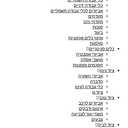
כלי עבודה ידניים
אביזרים לכלי עבודה חשמליים
מקדחים
מקדחי SDS
סוכות
ביגוד
ארגזי כלים וארגוניות
סולמות
כלים סניטריים
אביזרי אמבטיה
מושבי אסלה
חסכמים ומסננות
ציוד גינון
אביזרי השקיה
הדברה
כלי עבודה לגינון
ציוד גן
ציוד טכני
אביזרים לרכב
איטום ודבקים
מוצרי עזר לצביעה
צבעים
ציוד לבית