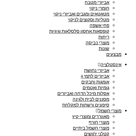
אביזרי מטבח
חומרי ניקוי
מטאטאים ומגבים ואביזרי ניקוי
מטליות וסקוצים לניקוי
פחי אשפה
קופסאות אחסון סלסלאות וגיגיות
ריחות
מוצרי כביסה
שונות
מבצעים
אינסטלציה
אביזרי נחושת
אביזרים לתמי 4
אומגות וחבקים
גומיות ואטמים
אסלות מיכל הדחה ואביזרים
מסננים לבית ולגינה
סיפונים ורשתות למקלחת
מוצרי חשמל
מאווררים ומוצרי קיץ
מוצרי חורף
מוצרי חשמל ביתיים
קטלני יתושים