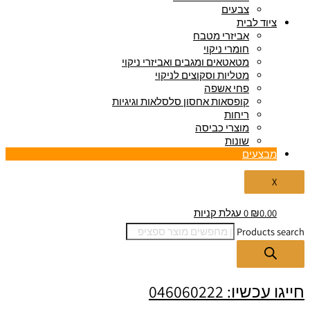
צבעים
ציוד לבית
אביזרי מטבח
חומרי ניקוי
מטאטאים ומגבים ואביזרי ניקוי
מטליות וסקוצים לניקוי
פחי אשפה
קופסאות אחסון סלסלאות וגיגיות
ריחות
מוצרי כביסה
שונות
מבצעים
X
0.00
₪
0
עגלת קניות
Products search
חייגו עכשיו: 046060222