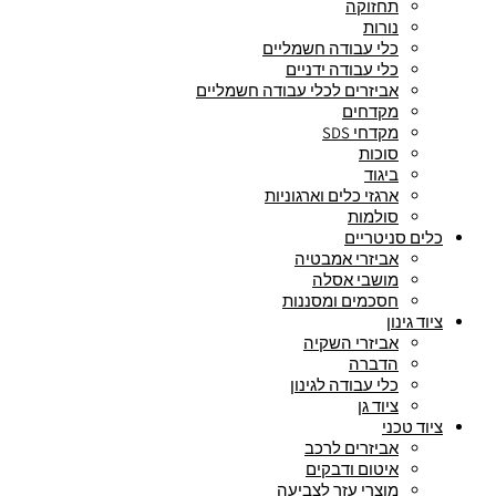
תחזוקה
נורות
כלי עבודה חשמליים
כלי עבודה ידניים
אביזרים לכלי עבודה חשמליים
מקדחים
מקדחי SDS
סוכות
ביגוד
ארגזי כלים וארגוניות
סולמות
כלים סניטריים
אביזרי אמבטיה
מושבי אסלה
חסכמים ומסננות
ציוד גינון
אביזרי השקיה
הדברה
כלי עבודה לגינון
ציוד גן
ציוד טכני
אביזרים לרכב
איטום ודבקים
מוצרי עזר לצביעה