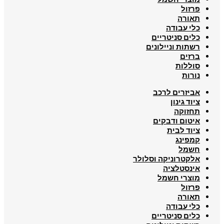
פרזול
תאורה
כלי עבודה
כלים סניטריים
רשתות וניילונים
ברזים
סוללות
נורות
אביזרים לרכב
ציוד גינון
תחזוקה
איטום ודבקים
ציוד לבית
קמפינג
חשמל
אלקטרוניקה וסלולר
אינסטלציה
מוצרי חשמל
פרזול
תאורה
כלי עבודה
כלים סניטריים