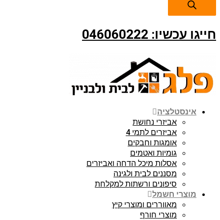
חייגו עכשיו: 046060222
אינסטלציה
אביזרי נחושת
אביזרים לתמי 4
אומגות וחבקים
גומיות ואטמים
אסלות מיכל הדחה ואביזרים
מסננים לבית ולגינה
סיפונים ורשתות למקלחת
מוצרי חשמל
מאווררים ומוצרי קיץ
מוצרי חורף