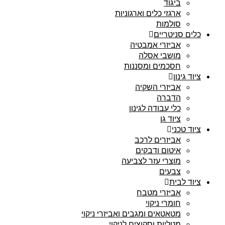
ביגוד
ארגזי כלים וארגוניות
סולמות
כלים סניטריים
אביזרי אמבטיה
מושבי אסלה
חסכמים ומסננות
ציוד גינון
אביזרי השקיה
הדברה
כלי עבודה לגינון
ציוד גן
ציוד טכני
אביזרים לרכב
איטום ודבקים
מוצרי עזר לצביעה
צבעים
ציוד לבית
אביזרי מטבח
חומרי ניקוי
מטאטאים ומגבים ואביזרי ניקוי
מטליות וסקוצים לניקוי