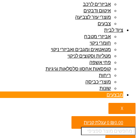
אביזרים לרכב
איטום ודבקים
מוצרי עזר לצביעה
צבעים
ציוד לבית
אביזרי מטבח
חומרי ניקוי
מטאטאים ומגבים ואביזרי ניקוי
מטליות וסקוצים לניקוי
פחי אשפה
קופסאות אחסון סלסלאות וגיגיות
ריחות
מוצרי כביסה
שונות
מבצעים
X
0.00
₪
0
עגלת קניות