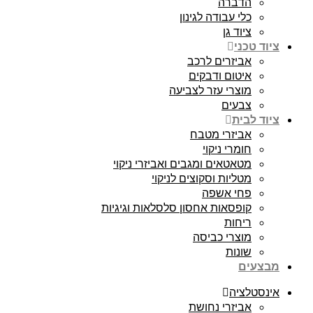
הדברה
כלי עבודה לגינון
ציוד גן
ציוד טכני
אביזרים לרכב
איטום ודבקים
מוצרי עזר לצביעה
צבעים
ציוד לבית
אביזרי מטבח
חומרי ניקוי
מטאטאים ומגבים ואביזרי ניקוי
מטליות וסקוצים לניקוי
פחי אשפה
קופסאות אחסון סלסלאות וגיגיות
ריחות
מוצרי כביסה
שונות
מבצעים
אינסטלציה
אביזרי נחושת