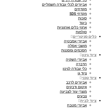
כלי עבודה ידניים
אביזרים לכלי עבודה חשמליים
מקדחים
מקדחי SDS
סוכות
ביגוד
ארגזי כלים וארגוניות
סולמות
כלים סניטריים
אביזרי אמבטיה
מושבי אסלה
חסכמים ומסננות
ציוד גינון
אביזרי השקיה
הדברה
כלי עבודה לגינון
ציוד גן
ציוד טכני
אביזרים לרכב
איטום ודבקים
מוצרי עזר לצביעה
צבעים
ציוד לבית
אביזרי מטבח