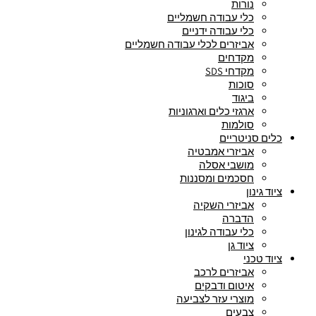
נורות
כלי עבודה חשמליים
כלי עבודה ידניים
אביזרים לכלי עבודה חשמליים
מקדחים
מקדחי SDS
סוכות
ביגוד
ארגזי כלים וארגוניות
סולמות
כלים סניטריים
אביזרי אמבטיה
מושבי אסלה
חסכמים ומסננות
ציוד גינון
אביזרי השקיה
הדברה
כלי עבודה לגינון
ציוד גן
ציוד טכני
אביזרים לרכב
איטום ודבקים
מוצרי עזר לצביעה
צבעים