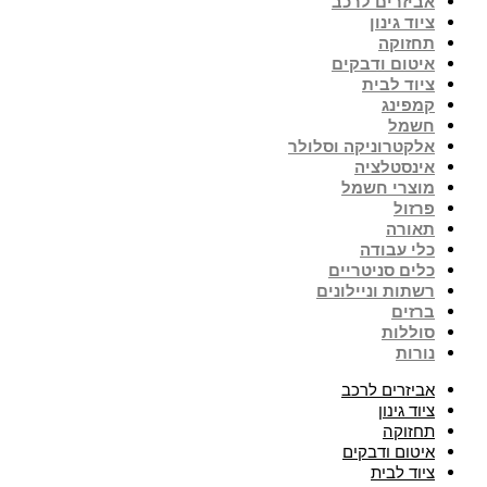
אביזרים לרכב
ציוד גינון
תחזוקה
איטום ודבקים
ציוד לבית
קמפינג
חשמל
אלקטרוניקה וסלולר
אינסטלציה
מוצרי חשמל
פרזול
תאורה
כלי עבודה
כלים סניטריים
רשתות וניילונים
ברזים
סוללות
נורות
אביזרים לרכב
ציוד גינון
תחזוקה
איטום ודבקים
ציוד לבית