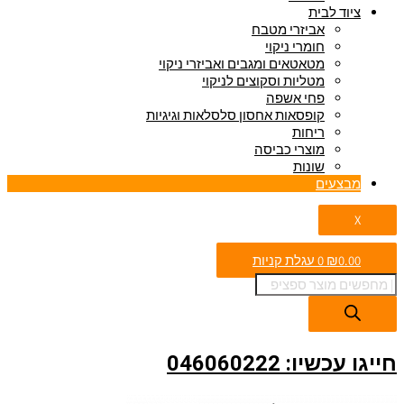
ציוד לבית
אביזרי מטבח
חומרי ניקוי
מטאטאים ומגבים ואביזרי ניקוי
מטליות וסקוצים לניקוי
פחי אשפה
קופסאות אחסון סלסלאות וגיגיות
ריחות
מוצרי כביסה
שונות
מבצעים
X
0.00
₪
0
עגלת קניות
חייגו עכשיו: 046060222