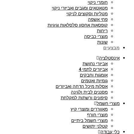
חומרי ניקוי
מטאטאים ומגבים ואביזרי ניקוי
מטליות וסקוצים לניקוי
פחי אשפה
קופסאות אחסון סלסלאות וגיגיות
ריחות
מוצרי כביסה
שונות
מבצעים
אינסטלציה
אביזרי נחושת
אביזרים לתמי 4
אומגות וחבקים
גומיות ואטמים
אסלות מיכל הדחה ואביזרים
מסננים לבית ולגינה
סיפונים ורשתות למקלחת
מוצרי חשמל
מאווררים ומוצרי קיץ
מוצרי חורף
מוצרי חשמל ביתיים
קטלני יתושים
כלי עבודה