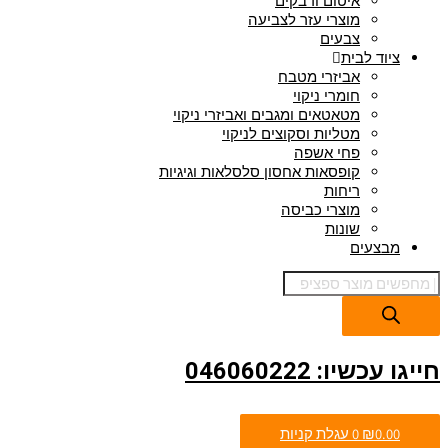
איטום ודבקים
מוצרי עזר לצביעה
צבעים
ציוד לבית
אביזרי מטבח
חומרי ניקוי
מטאטאים ומגבים ואביזרי ניקוי
מטליות וסקוצים לניקוי
פחי אשפה
קופסאות אחסון סלסלאות וגיגיות
ריחות
מוצרי כביסה
שונות
מבצעים
חייגו עכשיו: 046060222
0.00
₪
0
עגלת קניות