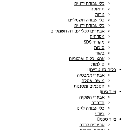
כלי עבודה ידניים
תחזוקה
נורות
כלי עבודה חשמליים
כלי עבודה ידניים
אביזרים לכלי עבודה חשמליים
מקדחים
מקדחי SDS
סוכות
ביגוד
ארגזי כלים וארגוניות
סולמות
כלים סניטריים
אביזרי אמבטיה
מושבי אסלה
חסכמים ומסננות
ציוד גינון
אביזרי השקיה
הדברה
כלי עבודה לגינון
ציוד גן
ציוד טכני
אביזרים לרכב