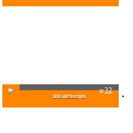
32
₪
מקדח 9*160 SDS