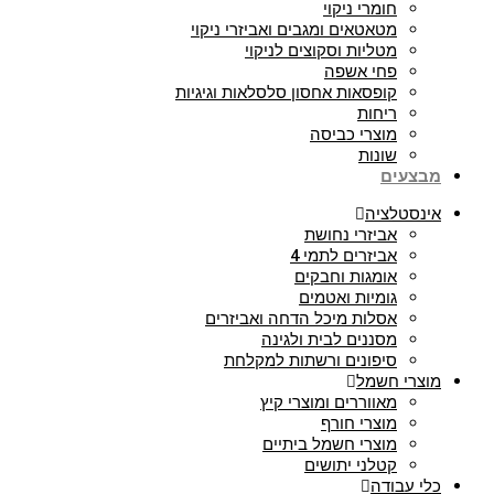
חומרי ניקוי
מטאטאים ומגבים ואביזרי ניקוי
מטליות וסקוצים לניקוי
פחי אשפה
קופסאות אחסון סלסלאות וגיגיות
ריחות
מוצרי כביסה
שונות
מבצעים
אינסטלציה
אביזרי נחושת
אביזרים לתמי 4
אומגות וחבקים
גומיות ואטמים
אסלות מיכל הדחה ואביזרים
מסננים לבית ולגינה
סיפונים ורשתות למקלחת
מוצרי חשמל
מאווררים ומוצרי קיץ
מוצרי חורף
מוצרי חשמל ביתיים
קטלני יתושים
כלי עבודה