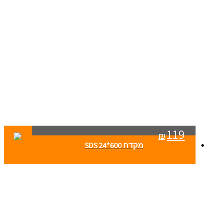
119
₪
מקדח SDS 24*600