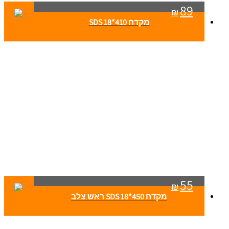
89
₪
מקדח SDS 18*410
55
₪
מקדח SDS 18*450 ראש צלב