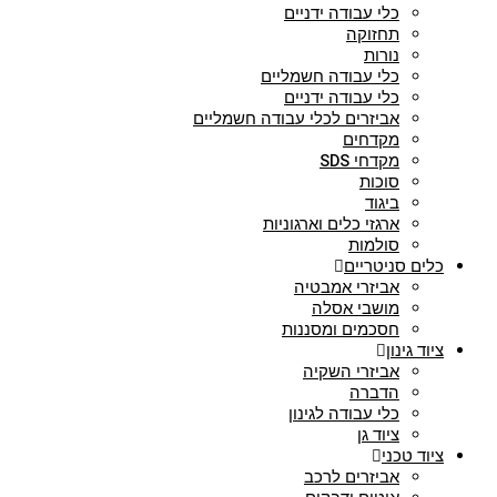
כלי עבודה ידניים
תחזוקה
נורות
כלי עבודה חשמליים
כלי עבודה ידניים
אביזרים לכלי עבודה חשמליים
מקדחים
מקדחי SDS
סוכות
ביגוד
ארגזי כלים וארגוניות
סולמות
כלים סניטריים
אביזרי אמבטיה
מושבי אסלה
חסכמים ומסננות
ציוד גינון
אביזרי השקיה
הדברה
כלי עבודה לגינון
ציוד גן
ציוד טכני
אביזרים לרכב