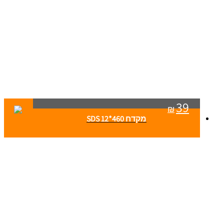
39
₪
מקדח SDS 12*460