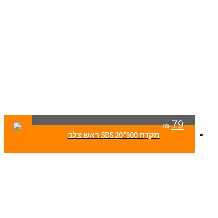
79
₪
מקדח SDS 20*600 ראש צלב