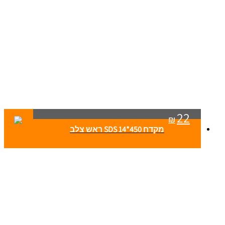
22
₪
מקדח SDS 14*450 ראש צלב