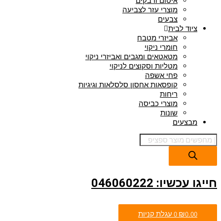
איטום ודבקים
מוצרי עזר לצביעה
צבעים
ציוד לבית
אביזרי מטבח
חומרי ניקוי
מטאטאים ומגבים ואביזרי ניקוי
מטליות וסקוצים לניקוי
פחי אשפה
קופסאות אחסון סלסלאות וגיגיות
ריחות
מוצרי כביסה
שונות
מבצעים
חייגו עכשיו: 046060222
0.00
₪
0
עגלת קניות