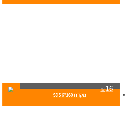
16
₪
מקדח SDS 6*160