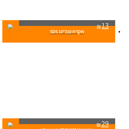
13
₪
מקדח SDS 10*210
29
₪