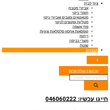
ציוד לבית
אביזרי מטבח
חומרי ניקוי
מטאטאים ומגבים ואביזרי ניקוי
מטליות וסקוצים לניקוי
פחי אשפה
קופסאות אחסון סלסלאות וגיגיות
ריחות
מוצרי כביסה
שונות
מבצעים
X
0.00
₪
0
עגלת קניות
חייגו עכשיו: 046060222