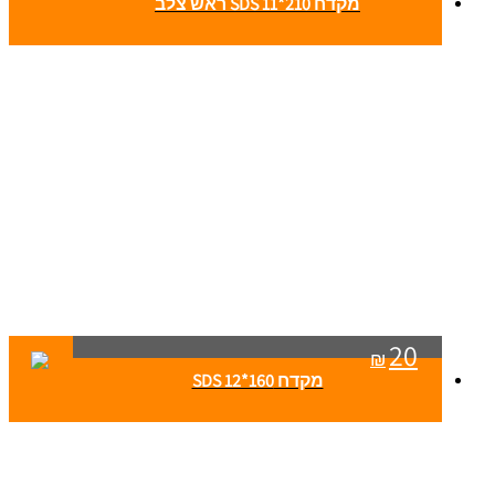
מקדח SDS 11*210 ראש צלב
20
₪
מקדח SDS 12*160