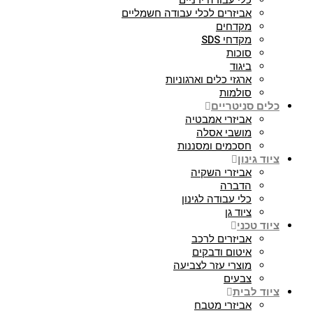
כלי עבודה ידניים
אביזרים לכלי עבודה חשמליים
מקדחים
מקדחי SDS
סוכות
ביגוד
ארגזי כלים וארגוניות
סולמות
כלים סניטריים
אביזרי אמבטיה
מושבי אסלה
חסכמים ומסננות
ציוד גינון
אביזרי השקיה
הדברה
כלי עבודה לגינון
ציוד גן
ציוד טכני
אביזרים לרכב
איטום ודבקים
מוצרי עזר לצביעה
צבעים
ציוד לבית
אביזרי מטבח