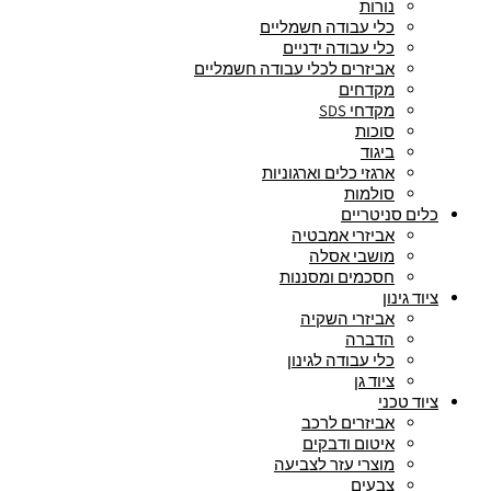
נורות
כלי עבודה חשמליים
כלי עבודה ידניים
אביזרים לכלי עבודה חשמליים
מקדחים
מקדחי SDS
סוכות
ביגוד
ארגזי כלים וארגוניות
סולמות
כלים סניטריים
אביזרי אמבטיה
מושבי אסלה
חסכמים ומסננות
ציוד גינון
אביזרי השקיה
הדברה
כלי עבודה לגינון
ציוד גן
ציוד טכני
אביזרים לרכב
איטום ודבקים
מוצרי עזר לצביעה
צבעים