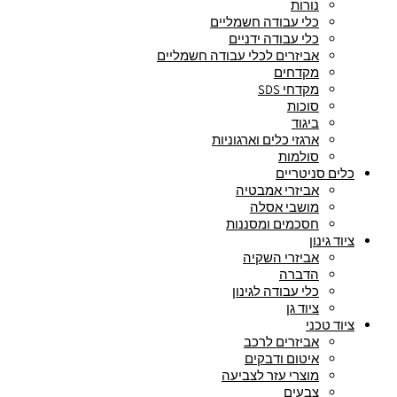
נורות
כלי עבודה חשמליים
כלי עבודה ידניים
אביזרים לכלי עבודה חשמליים
מקדחים
מקדחי SDS
סוכות
ביגוד
ארגזי כלים וארגוניות
סולמות
כלים סניטריים
אביזרי אמבטיה
מושבי אסלה
חסכמים ומסננות
ציוד גינון
אביזרי השקיה
הדברה
כלי עבודה לגינון
ציוד גן
ציוד טכני
אביזרים לרכב
איטום ודבקים
מוצרי עזר לצביעה
צבעים