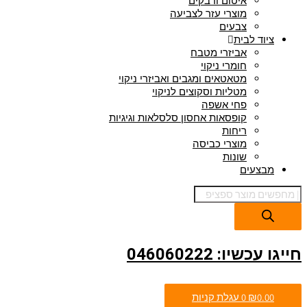
איטום ודבקים
מוצרי עזר לצביעה
צבעים
ציוד לבית
אביזרי מטבח
חומרי ניקוי
מטאטאים ומגבים ואביזרי ניקוי
מטליות וסקוצים לניקוי
פחי אשפה
קופסאות אחסון סלסלאות וגיגיות
ריחות
מוצרי כביסה
שונות
מבצעים
חייגו עכשיו: 046060222
0.00
₪
0
עגלת קניות