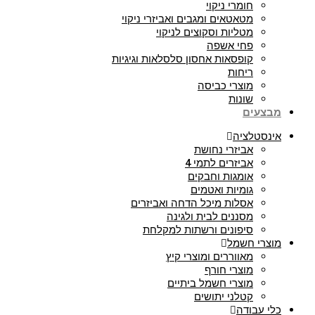
חומרי ניקוי
מטאטאים ומגבים ואביזרי ניקוי
מטליות וסקוצים לניקוי
פחי אשפה
קופסאות אחסון סלסלאות וגיגיות
ריחות
מוצרי כביסה
שונות
מבצעים
אינסטלציה
אביזרי נחושת
אביזרים לתמי 4
אומגות וחבקים
גומיות ואטמים
אסלות מיכל הדחה ואביזרים
מסננים לבית ולגינה
סיפונים ורשתות למקלחת
מוצרי חשמל
מאווררים ומוצרי קיץ
מוצרי חורף
מוצרי חשמל ביתיים
קטלני יתושים
כלי עבודה