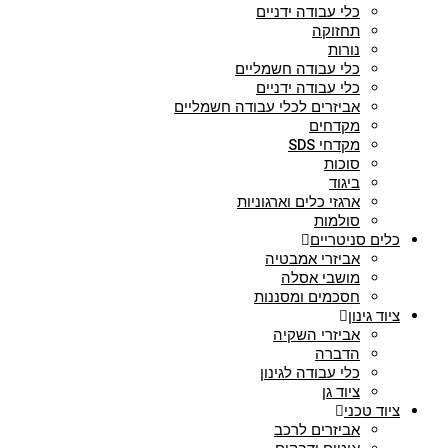
כלי עבודה ידניים
תחזוקה
נורות
כלי עבודה חשמליים
כלי עבודה ידניים
אביזרים לכלי עבודה חשמליים
מקדחים
מקדחי SDS
סוכות
ביגוד
ארגזי כלים וארגוניות
סולמות
כלים סניטריים
אביזרי אמבטיה
מושבי אסלה
חסכמים ומסננות
ציוד גינון
אביזרי השקיה
הדברה
כלי עבודה לגינון
ציוד גן
ציוד טכני
אביזרים לרכב