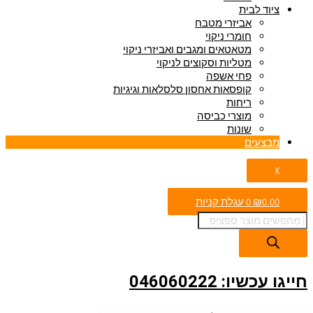
ציוד לבית
אביזרי מטבח
חומרי ניקוי
מטאטאים ומגבים ואביזרי ניקוי
מטליות וסקוצים לניקוי
פחי אשפה
קופסאות אחסון סלסלאות וגיגיות
ריחות
מוצרי כביסה
שונות
מבצעים
X
0.00
₪
0
עגלת קניות
חייגו עכשיו: 046060222