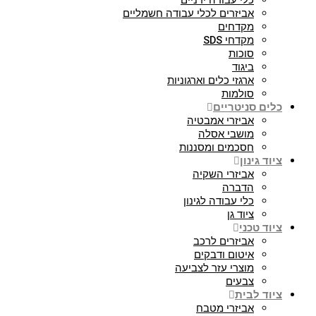
כלי עבודה ידניים
אביזרים לכלי עבודה חשמליים
מקדחים
מקדחי SDS
סוכות
ביגוד
ארגזי כלים וארגוניות
סולמות
כלים סניטריים
אביזרי אמבטיה
מושבי אסלה
חסכמים ומסננות
ציוד גינון
אביזרי השקיה
הדברה
כלי עבודה לגינון
ציוד גן
ציוד טכני
אביזרים לרכב
איטום ודבקים
מוצרי עזר לצביעה
צבעים
ציוד לבית
אביזרי מטבח