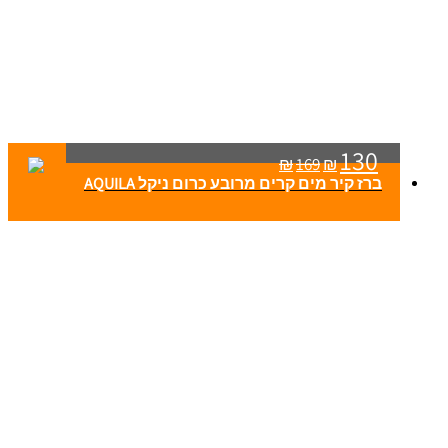
130
₪
169
₪
ברז קיר מים קרים מרובע כרום ניקל AQUILA