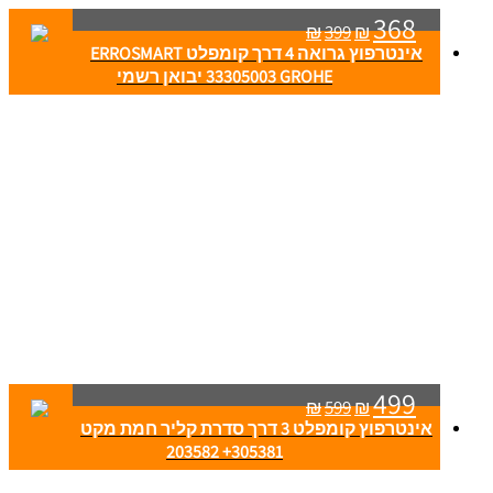
368
₪
399
₪
אינטרפוץ גרואה 4 דרך קומפלט ERROSMART
33305003 GROHE יבואן רשמי
499
₪
599
₪
אינטרפוץ קומפלט 3 דרך סדרת קליר חמת מקט
305381+ 203582