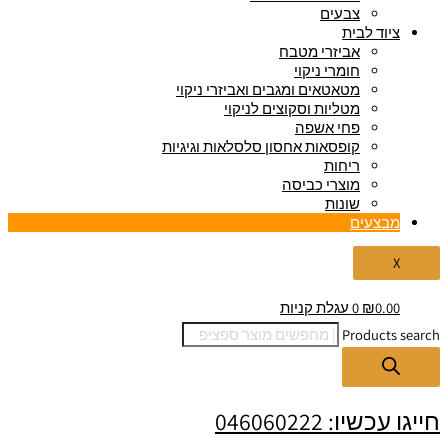
צבעים
ציוד לבית
אביזרי מטבח
חומרי ניקוי
מטאטאים ומגבים ואביזרי ניקוי
מטליות וסקוצים לניקוי
פחי אשפה
קופסאות אחסון סלסלאות וגיגיות
ריחות
מוצרי כביסה
שונות
מבצעים
X
0.00
₪
0
עגלת קניות
Products search
חייגו עכשיו: 046060222