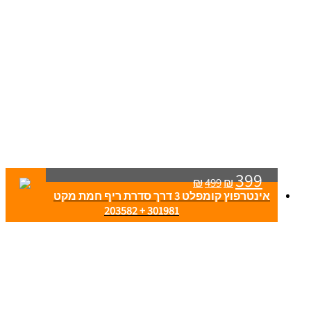
399
₪
499
₪
אינטרפוץ קומפלט 3 דרך סדרת ריף חמת מקט
301981 + 203582