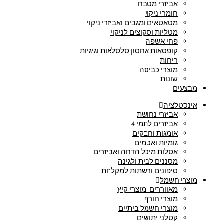
אביזרי מטבח
חומרי ניקוי
מטאטאים ומגבים ואביזרי ניקוי
מטליות וסקוצים לניקוי
פחי אשפה
קופסאות אחסון סלסלאות וגיגיות
ריחות
מוצרי כביסה
שונות
מבצעים
אינסטלציה
אביזרי נחושת
אביזרים לתמי 4
אומגות וחבקים
גומיות ואטמים
אסלות מיכל הדחה ואביזרים
מסננים לבית ולגינה
סיפונים ורשתות למקלחת
מוצרי חשמל
מאווררים ומוצרי קיץ
מוצרי חורף
מוצרי חשמל ביתיים
קטלני יתושים