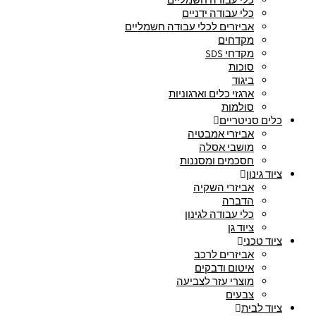
כלי עבודה ידניים
אביזרים לכלי עבודה חשמליים
מקדחים
מקדחי SDS
סוכות
ביגוד
ארגזי כלים וארגוניות
סולמות
כלים סניטריים
אביזרי אמבטיה
מושבי אסלה
חסכמים ומסננות
ציוד גינון
אביזרי השקיה
הדברה
כלי עבודה לגינון
ציוד גן
ציוד טכני
אביזרים לרכב
איטום ודבקים
מוצרי עזר לצביעה
צבעים
ציוד לבית