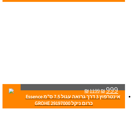
999
₪
1199
₪
אינטרפוץ 3 דרך גרואה עגול 7.5 ס"מ Essence
כרום ניקל GROHE 29197000