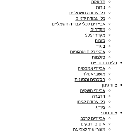
תחזוקה
נורות
כלי עבודה חשמליים
כלי עבודה ידניים
אביזרים לכלי עבודה חשמליים
מקדחים
מקדחי SDS
סוכות
ביגוד
ארגזי כלים וארגוניות
סולמות
כלים סניטריים
אביזרי אמבטיה
מושבי אסלה
חסכמים ומסננות
ציוד גינון
אביזרי השקיה
הדברה
כלי עבודה לגינון
ציוד גן
ציוד טכני
אביזרים לרכב
איטום ודבקים
מוצרי עזר לצביעה