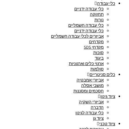
כלי עבודה
כלי עבודה ידניים
תחזוקה
נורות
כלי עבודה חשמליים
כלי עבודה ידניים
אביזרים לכלי עבודה חשמליים
מקדחים
מקדחי SDS
סוכות
ביגוד
ארגזי כלים וארגוניות
סולמות
כלים סניטריים
אביזרי אמבטיה
מושבי אסלה
חסכמים ומסננות
ציוד גינון
אביזרי השקיה
הדברה
כלי עבודה לגינון
ציוד גן
ציוד טכני