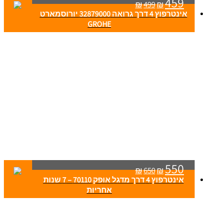
459
₪
499
₪
אינטרפוץ 4 דרך גרואה 32879000 יורוסמארט
GROHE
550
₪
650
₪
אינטרפוץ 4 דרך מדגל אופק 70110 – 7 שנות
אחריות