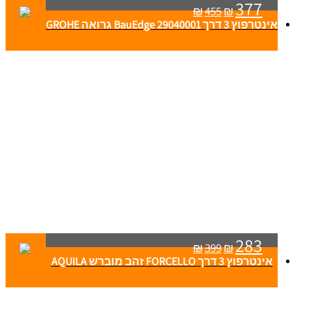
377
₪
455
₪
אינטרפוץ 3 דרך BauEdge 29040001 גרואה GROHE
283
₪
399
₪
אינטרפוץ 3 דרך FORCELLO זהב מוברש AQUILA