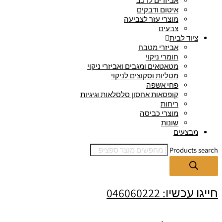
אביזרים לרכב
איטום ודבקים
מוצרי עזר לצביעה
צבעים
ציוד לבית
אביזרי מטבח
חומרי ניקוי
מטאטאים ומגבים ואביזרי ניקוי
מטליות וסקוצים לניקוי
פחי אשפה
קופסאות אחסון סלסלאות וגיגיות
ריחות
מוצרי כביסה
שונות
מבצעים
Products search
חייגו עכשיו: 046060222