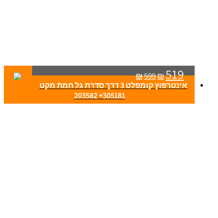
519
₪
599
₪
אינטרפוץ קומפלט 3 דרך סדרת גל חמת מקט
305181+ 203582