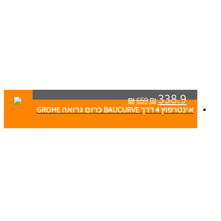
338.9
₪
659
₪
אינטרפוץ 4 דרך BAUCURVE כרום גרואה GROHE