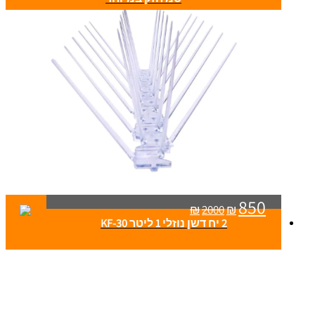
850
₪
2000
₪
2 יח דשן נוזלי 1 ליטר KF-30