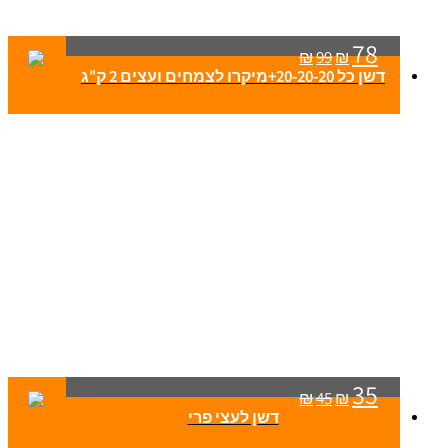
78
₪
99
₪
דשן כל 20-20-20+מיקרו לצמחים ועצים 2 ק"ג
35
₪
45
₪
דשן לעצי פרי