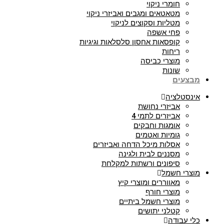
חומרי ניקוי
מטאטאים ומגבים ואביזרי ניקוי
מטליות וסקוצים לניקוי
פחי אשפה
קופסאות אחסון סלסלאות וגיגיות
ריחות
מוצרי כביסה
שונות
מבצעים
אינסטלציה
אביזרי נחושת
אביזרים לתמי 4
אומגות וחבקים
גומיות ואטמים
אסלות מיכל הדחה ואביזרים
מסננים לבית ולגינה
סיפונים ורשתות למקלחת
מוצרי חשמל
מאווררים ומוצרי קיץ
מוצרי חורף
מוצרי חשמל ביתיים
קטלני יתושים
כלי עבודה