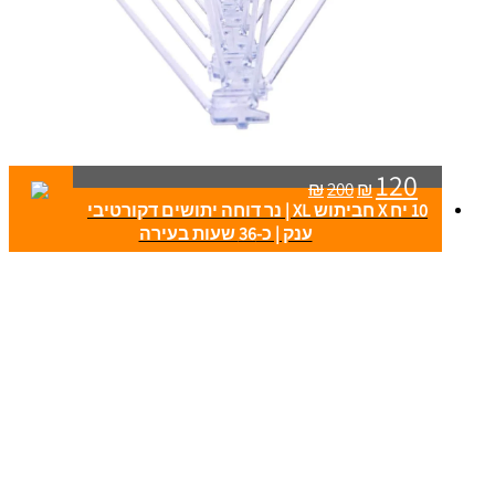
120
₪
200
₪
10 יח X חביתוש XL | נר דוחה יתושים דקורטיבי
ענק | כ-36 שעות בעירה