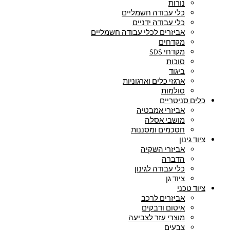
נורות
כלי עבודה חשמליים
כלי עבודה ידניים
אביזרים לכלי עבודה חשמליים
מקדחים
מקדחי SDS
סוכות
ביגוד
ארגזי כלים וארגוניות
סולמות
כלים סניטריים
אביזרי אמבטיה
מושבי אסלה
חסכמים ומסננות
ציוד גינון
אביזרי השקיה
הדברה
כלי עבודה לגינון
ציוד גן
ציוד טכני
אביזרים לרכב
איטום ודבקים
מוצרי עזר לצביעה
צבעים