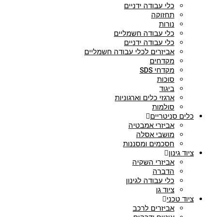
כלי עבודה ידניים
תחזוקה
נורות
כלי עבודה חשמליים
כלי עבודה ידניים
אביזרים לכלי עבודה חשמליים
מקדחים
מקדחי SDS
סוכות
ביגוד
ארגזי כלים וארגוניות
סולמות
כלים סניטריים
אביזרי אמבטיה
מושבי אסלה
חסכמים ומסננות
ציוד גינון
אביזרי השקיה
הדברה
כלי עבודה לגינון
ציוד גן
ציוד טכני
אביזרים לרכב