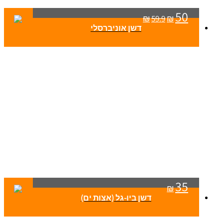
50
₪
59.9
₪
דשן אוניברסלי
35
₪
דשן ביו-גל (אצות ים)