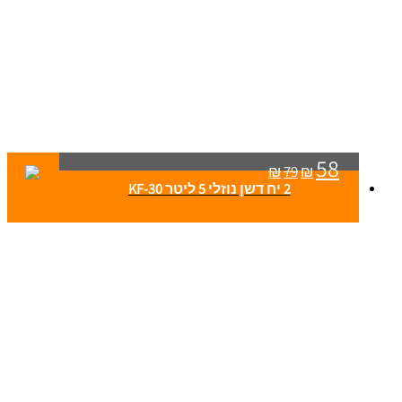
58
₪
79
₪
2 יח דשן נוזלי 5 ליטר KF-30