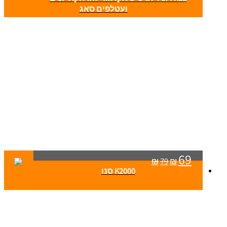
ועטלפים סאג
69
₪
79
₪
K2000 סנו