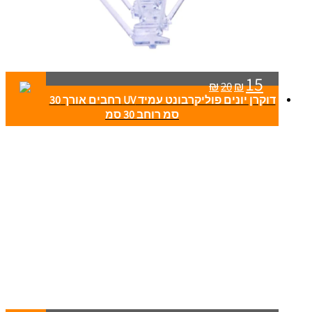
15
₪
20
₪
דוקרן יונים פוליקרבונט עמיד UV רחבים אורך 30
סמ רוחב 30 סמ