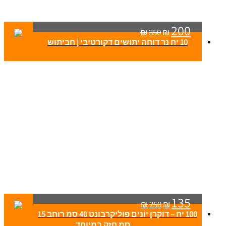
200
₪
350
₪
10 יח נר דוחה יתושים דקורטיבי | חביתוש
135
₪
250
₪
100 יח – דוקרן יונים פוליקרבונט 40 סמ רוחב 15
סמ חזק במיוחד