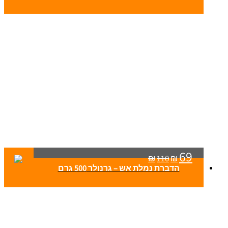
69
₪
110
₪
הדברת נמלת אש – גרנולר 500 גרם