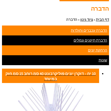
הדברה
דף הבית
»
ציוד גינון
»
הדברה
הדברת עכברים וחולדות
הדברת תיקנים ונמלים
הרחקת יונים
שונות
10 יח – דוקרן יונים פוליקרבונט 40 סמ רוחב 15 סמ חזק
במיוחד