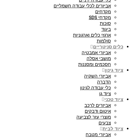
כלי עבודה ידניים
אביזרים לכלי עבודה חשמליים
מקדחים
מקדחי SDS
סוכות
ביגוד
ארגזי כלים וארגוניות
סולמות
כלים סניטריים
אביזרי אמבטיה
מושבי אסלה
חסכמים ומסננות
ציוד גינון
אביזרי השקיה
הדברה
כלי עבודה לגינון
ציוד גן
ציוד טכני
אביזרים לרכב
איטום ודבקים
מוצרי עזר לצביעה
צבעים
ציוד לבית
אביזרי מטבח