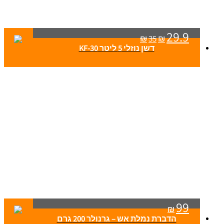
29.9
₪
35
₪
דשן נוזלי 5 ליטר KF-30
99
₪
הדברת נמלת אש – גרנולר 200 גרם