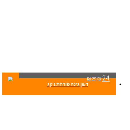
24
₪
29
₪
דשן גינה פורחת 1 קג