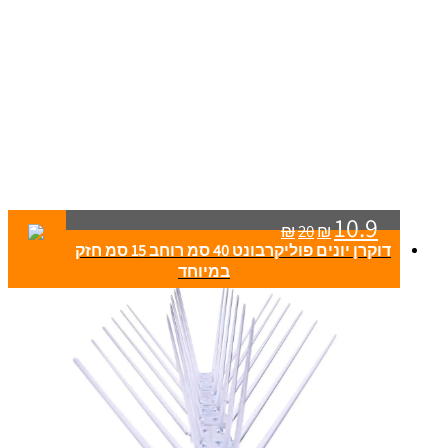
10.9
₪
20
₪
דוקרן יונים פוליקרבונט 40 סמ רוחב 15 סמ חזק
במיוחד