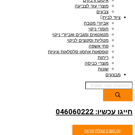
איטום ודבקים
מוצרי עזר לצביעה
צבעים
ציוד לבית
אביזרי מטבח
חומרי ניקוי
מטאטאים ומגבים ואביזרי ניקוי
מטליות וסקוצים לניקוי
פחי אשפה
קופסאות אחסון סלסלאות וגיגיות
ריחות
מוצרי כביסה
שונות
מבצעים
חייגו עכשיו: 046060222
0.00
₪
0
עגלת קניות