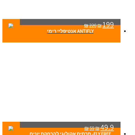
199
₪
220
₪
ANTIFLY אנטיפליי רימי
49.9
₪
59
₪
FLY FREE- תרסיס אקולוגי להרחקת יונים