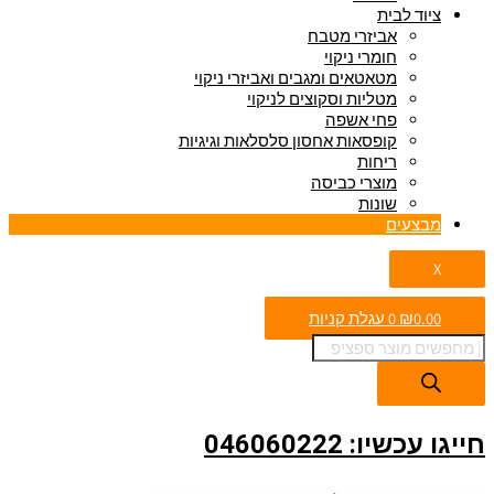
ציוד לבית
אביזרי מטבח
חומרי ניקוי
מטאטאים ומגבים ואביזרי ניקוי
מטליות וסקוצים לניקוי
פחי אשפה
קופסאות אחסון סלסלאות וגיגיות
ריחות
מוצרי כביסה
שונות
מבצעים
X
0.00
₪
0
עגלת קניות
חייגו עכשיו: 046060222