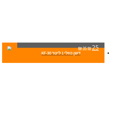
25
₪
35
₪
דשן נוזלי 1 ליטר KF-30