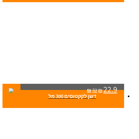
22.9
₪
32
₪
דשן לקקטוסים 300 מל