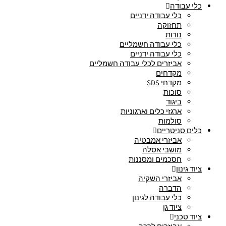
כלי עבודה
כלי עבודה ידניים
תחזוקה
נורות
כלי עבודה חשמליים
כלי עבודה ידניים
אביזרים לכלי עבודה חשמליים
מקדחים
מקדחי SDS
סוכות
ביגוד
ארגזי כלים וארגוניות
סולמות
כלים סניטריים
אביזרי אמבטיה
מושבי אסלה
חסכמים ומסננות
ציוד גינון
אביזרי השקיה
הדברה
כלי עבודה לגינון
ציוד גן
ציוד טכני