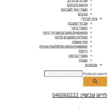
אביזרים לרכב
איטום ודבקים
מוצרי עזר לצביעה
צבעים
ציוד לבית
אביזרי מטבח
חומרי ניקוי
מטאטאים ומגבים ואביזרי ניקוי
מטליות וסקוצים לניקוי
פחי אשפה
קופסאות אחסון סלסלאות וגיגיות
ריחות
מוצרי כביסה
שונות
מבצעים
Products search
חייגו עכשיו: 046060222