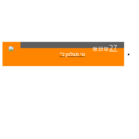
27
₪
39
₪
טי מגלוון 2"