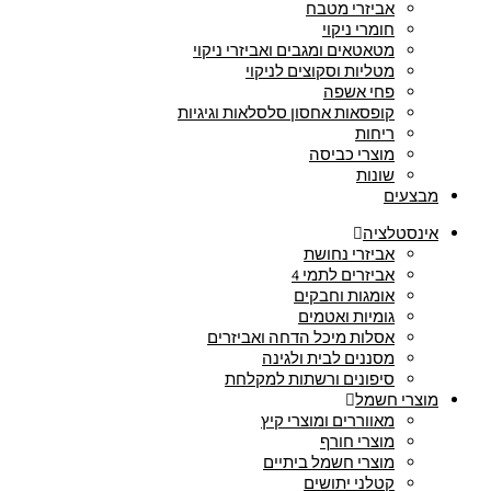
אביזרי מטבח
חומרי ניקוי
מטאטאים ומגבים ואביזרי ניקוי
מטליות וסקוצים לניקוי
פחי אשפה
קופסאות אחסון סלסלאות וגיגיות
ריחות
מוצרי כביסה
שונות
מבצעים
אינסטלציה
אביזרי נחושת
אביזרים לתמי 4
אומגות וחבקים
גומיות ואטמים
אסלות מיכל הדחה ואביזרים
מסננים לבית ולגינה
סיפונים ורשתות למקלחת
מוצרי חשמל
מאווררים ומוצרי קיץ
מוצרי חורף
מוצרי חשמל ביתיים
קטלני יתושים