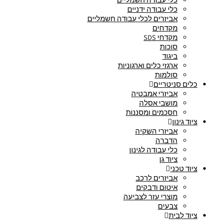
כלי עבודה ידניים
אביזרים לכלי עבודה חשמליים
מקדחים
מקדחי SDS
סוכות
ביגוד
ארגזי כלים וארגוניות
סולמות
כלים סניטריים
אביזרי אמבטיה
מושבי אסלה
חסכמים ומסננות
ציוד גינון
אביזרי השקיה
הדברה
כלי עבודה לגינון
ציוד גן
ציוד טכני
אביזרים לרכב
איטום ודבקים
מוצרי עזר לצביעה
צבעים
ציוד לבית