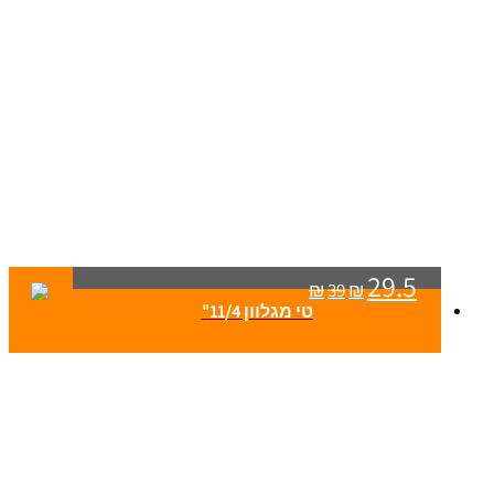
29.5
₪
39
₪
טי מגלוון 11/4"