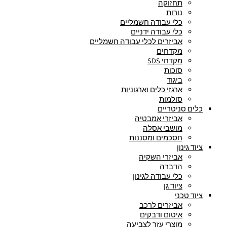
תחזוקה
נורות
כלי עבודה חשמליים
כלי עבודה ידניים
אביזרים לכלי עבודה חשמליים
מקדחים
מקדחי SDS
סוכות
ביגוד
ארגזי כלים וארגוניות
סולמות
כלים סניטריים
אביזרי אמבטיה
מושבי אסלה
חסכמים ומסננות
ציוד גינון
אביזרי השקיה
הדברה
כלי עבודה לגינון
ציוד גן
ציוד טכני
אביזרים לרכב
איטום ודבקים
מוצרי עזר לצביעה