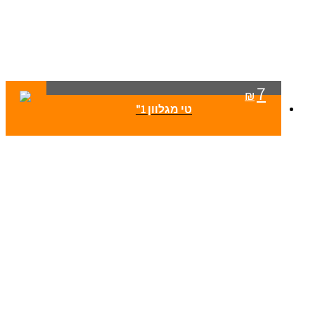
7
₪
טי מגלוון 1"