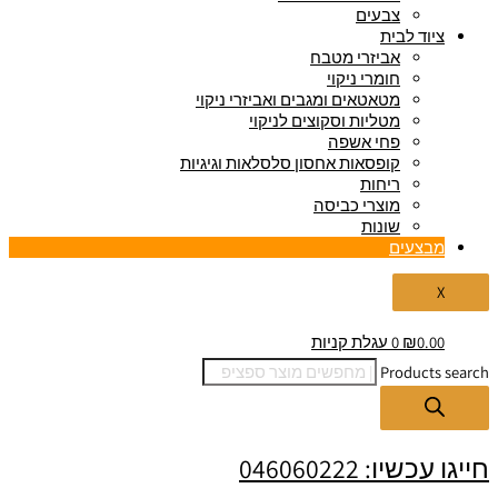
צבעים
ציוד לבית
אביזרי מטבח
חומרי ניקוי
מטאטאים ומגבים ואביזרי ניקוי
מטליות וסקוצים לניקוי
פחי אשפה
קופסאות אחסון סלסלאות וגיגיות
ריחות
מוצרי כביסה
שונות
מבצעים
X
0.00
₪
0
עגלת קניות
Products search
חייגו עכשיו: 046060222