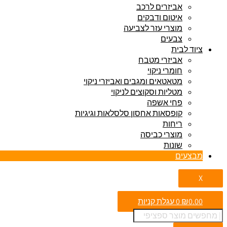
אביזרים לרכב
איטום ודבקים
מוצרי עזר לצביעה
צבעים
ציוד לבית
אביזרי מטבח
חומרי ניקוי
מטאטאים ומגבים ואביזרי ניקוי
מטליות וסקוצים לניקוי
פחי אשפה
קופסאות אחסון סלסלאות וגיגיות
ריחות
מוצרי כביסה
שונות
מבצעים
X
0.00
₪
0
עגלת קניות