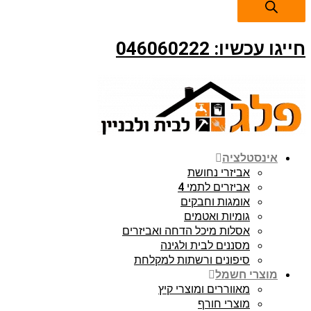
חייגו עכשיו: 046060222
אינסטלציה
אביזרי נחושת
אביזרים לתמי 4
אומגות וחבקים
גומיות ואטמים
אסלות מיכל הדחה ואביזרים
מסננים לבית ולגינה
סיפונים ורשתות למקלחת
מוצרי חשמל
מאווררים ומוצרי קיץ
מוצרי חורף