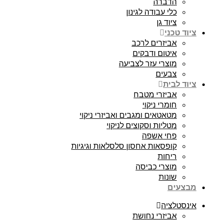
הדברה
כלי עבודה לגינון
ציוד גן
ציוד טכני
אביזרים לרכב
איטום ודבקים
מוצרי עזר לצביעה
צבעים
ציוד לבית
אביזרי מטבח
חומרי ניקוי
מטאטאים ומגבים ואביזרי ניקוי
מטליות וסקוצים לניקוי
פחי אשפה
קופסאות אחסון סלסלאות וגיגיות
ריחות
מוצרי כביסה
שונות
מבצעים
אינסטלציה
אביזרי נחושת