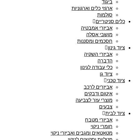
ביגוד
ארגזי כלים וארגוניות
סולמות
כלים סניטריים
אביזרי אמבטיה
מושבי אסלה
חסכמים ומסננות
ציוד גינון
אביזרי השקיה
הדברה
כלי עבודה לגינון
ציוד גן
ציוד טכני
אביזרים לרכב
איטום ודבקים
מוצרי עזר לצביעה
צבעים
ציוד לבית
אביזרי מטבח
חומרי ניקוי
מטאטאים ומגבים ואביזרי ניקוי
מטליות וסקוצים לניקוי