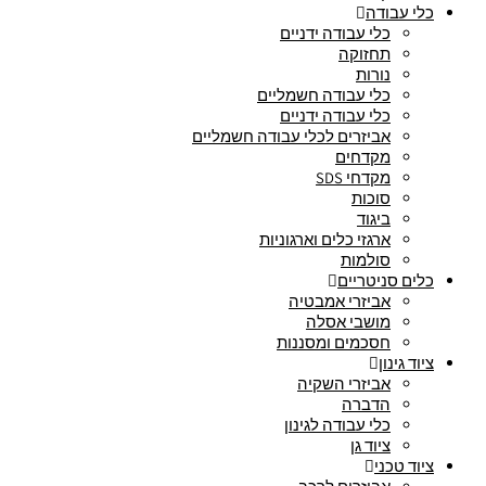
כלי עבודה
כלי עבודה ידניים
תחזוקה
נורות
כלי עבודה חשמליים
כלי עבודה ידניים
אביזרים לכלי עבודה חשמליים
מקדחים
מקדחי SDS
סוכות
ביגוד
ארגזי כלים וארגוניות
סולמות
כלים סניטריים
אביזרי אמבטיה
מושבי אסלה
חסכמים ומסננות
ציוד גינון
אביזרי השקיה
הדברה
כלי עבודה לגינון
ציוד גן
ציוד טכני