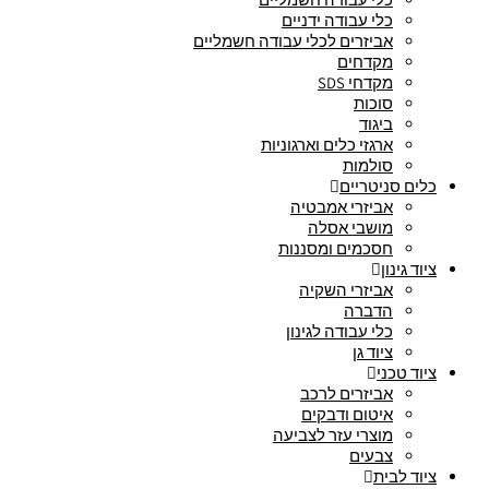
כלי עבודה ידניים
אביזרים לכלי עבודה חשמליים
מקדחים
מקדחי SDS
סוכות
ביגוד
ארגזי כלים וארגוניות
סולמות
כלים סניטריים
אביזרי אמבטיה
מושבי אסלה
חסכמים ומסננות
ציוד גינון
אביזרי השקיה
הדברה
כלי עבודה לגינון
ציוד גן
ציוד טכני
אביזרים לרכב
איטום ודבקים
מוצרי עזר לצביעה
צבעים
ציוד לבית