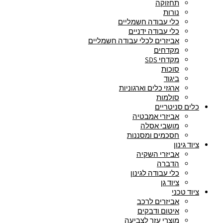
תחזוקה
נורות
כלי עבודה חשמליים
כלי עבודה ידניים
אביזרים לכלי עבודה חשמליים
מקדחים
מקדחי SDS
סוכות
ביגוד
ארגזי כלים וארגוניות
סולמות
כלים סניטריים
אביזרי אמבטיה
מושבי אסלה
חסכמים ומסננות
ציוד גינון
אביזרי השקיה
הדברה
כלי עבודה לגינון
ציוד גן
ציוד טכני
אביזרים לרכב
איטום ודבקים
מוצרי עזר לצביעה