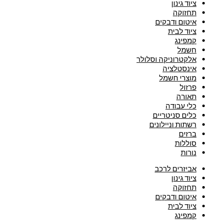
ציוד גינון
תחזוקה
איטום ודבקים
ציוד לבית
קמפינג
חשמל
אלקטרוניקה וסלולר
אינסטלציה
מוצרי חשמל
פרזול
תאורה
כלי עבודה
כלים סניטריים
רשתות וניילונים
ברזים
סוללות
נורות
אביזרים לרכב
ציוד גינון
תחזוקה
איטום ודבקים
ציוד לבית
קמפינג