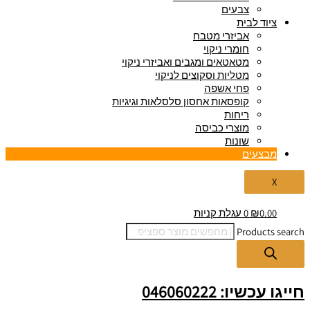
צבעים
ציוד לבית
אביזרי מטבח
חומרי ניקוי
מטאטאים ומגבים ואביזרי ניקוי
מטליות וסקוצים לניקוי
פחי אשפה
קופסאות אחסון סלסלאות וגיגיות
ריחות
מוצרי כביסה
שונות
מבצעים
X
0.00
₪
0
עגלת קניות
Products search
חייגו עכשיו: 046060222