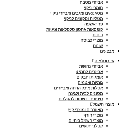
אביזרי מטבח
חומרי ניקוי
מטאטאים ומגבים ואביזרי ניקוי
מטליות וסקוצים לניקוי
פחי אשפה
קופסאות אחסון סלסלאות וגיגיות
ריחות
מוצרי כביסה
שונות
מבצעים
אינסטלציה
אביזרי נחושת
אביזרים לתמי 4
אומגות וחבקים
גומיות ואטמים
אסלות מיכל הדחה ואביזרים
מסננים לבית ולגינה
סיפונים ורשתות למקלחת
מוצרי חשמל
מאווררים ומוצרי קיץ
מוצרי חורף
מוצרי חשמל ביתיים
קטלני יתושים