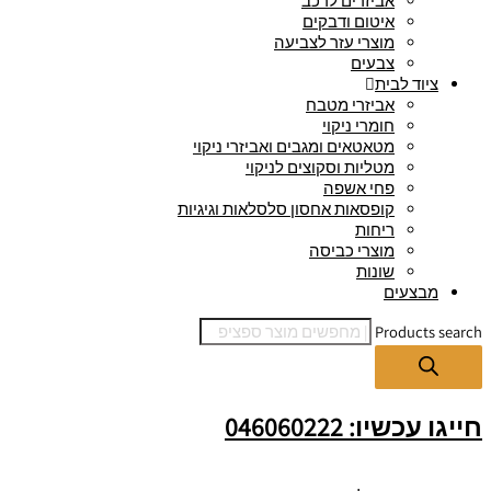
אביזרים לרכב
איטום ודבקים
מוצרי עזר לצביעה
צבעים
ציוד לבית
אביזרי מטבח
חומרי ניקוי
מטאטאים ומגבים ואביזרי ניקוי
מטליות וסקוצים לניקוי
פחי אשפה
קופסאות אחסון סלסלאות וגיגיות
ריחות
מוצרי כביסה
שונות
מבצעים
Products search
חייגו עכשיו: 046060222